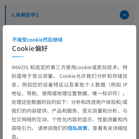
人体解剖学1
系统解剖学
>
淋巴系统
>
二级淋巴器官
>
淋巴结
>
头和颈部淋巴结
不接受cookie然后继续
Cookie偏好
底层结构：
枕淋巴结
IMAIOS 和选定的第三方使用cookie或类似技术，特
乳突淋巴结
别是用于受众测量。 Cookie允许我们分析和存储信
腮腺浅淋巴结
息，例如您的设备特征以及某些个人数据（例如 IP
地址、导航、使用或地理位置数据、唯一标识符）。
腮腺深淋巴结
处理这些数据的目的如下：分析和改进用户体验和/或
腮腺深淋巴结 : 耳前淋巴结
我们的内容提供、产品和服务、受众测量和分析、与
腮腺深淋巴结 : 耳下淋巴结
社交网络的互动、个性化内容的显示、性能测量和内
腮腺深淋巴结 : 腺内淋巴结
容吸引力。 请参阅我们的
隐私政策
，查看有关详细信
面淋巴结
息。