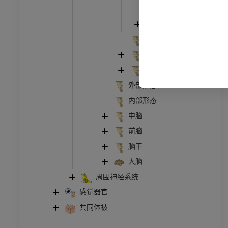
脑桥
MRI
小脑
员
优质会员
内侧丘系
光照片
下肢X光照片
脊髓丘系; 前外侧束
像学
放射影像学
第四脑室
免費
外部形态
内部形态
管造影
下肢血管造影
中脑
插画
前脑
员
优质会员
脑干
大脑
踝关节和足部计算机断层
周围神经系统
扫描
计算机体层摄影
感觉器官
共同体被
优质会员