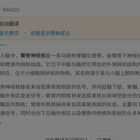
IMAIOS
自动翻译
显示原文
总是显示原始定义
在人脑中，
臂旁神经核
是一条马蹄形脊髓灰质带，由臂旁下神经
核和臂旁内侧核组成。它位于中脑与脑桥交界处的外侧网状结构
附近，位于小细胞网状核的吻侧。其名称源于其与小脑上脚的毗
臂旁神经核接收来自孤束核尾侧部的信号，并向延髓下部、脊髓
丘脑外侧区发送信号；臂旁内侧核将来自孤束核头侧味觉部分的
脑腹后内侧核；臂旁外侧核接收来自孤束尾侧部的信息，主要向
传递信号，同时也向下丘脑外侧区以及臂旁内侧核所投射的众多
。