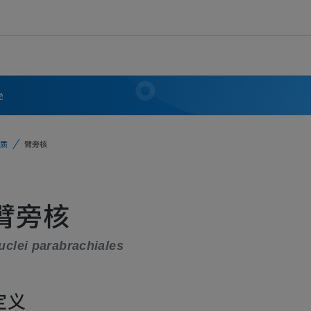
学
质
臂旁核
臂旁核
uclei parabrachiales
定义