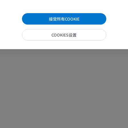
MRI
MRI
优质会员
优质会员
接受所有COOKIE
肘部MRI
髋MRI
COOKIES设置
MRI
MRI
优质会员
优质会员
手部MRI
膝MRI
MRI
MRI
优质会员
优质会员
上肢X光照片
膝CT关节造
放射影像学
CT关节造影
优质会员
优质会员
上肢
脚踝和后足MR