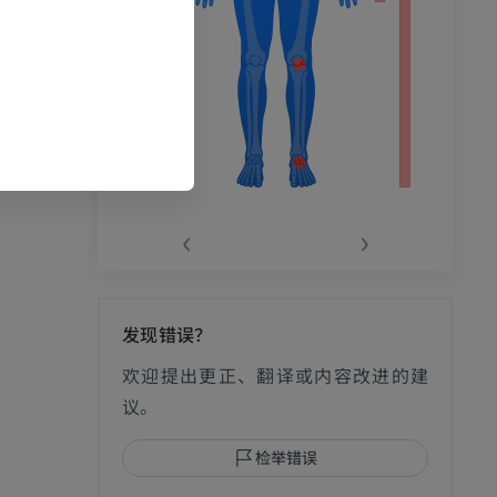
‹
›
发现错误？
影
欢迎提出更正、翻译或内容改进的建
议。
检举错误
I