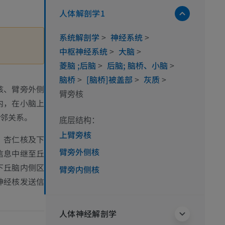
人体解剖学1
系统解剖学
>
神经系统
>
中枢神经系统
>
大脑
>
菱脑 ;后脑
>
后脑; 脑桥、小脑
>
脑桥
>
[脑桥]被盖部
>
灰质
>
核、臂旁外侧
臂旁核
内，在小脑上
邻关系。
底层结构：
上臂旁核
、杏仁核及下
臂旁外侧核
信息中继至丘
下丘脑内侧区
臂旁内侧核
神经核发送信
人体神经解剖学