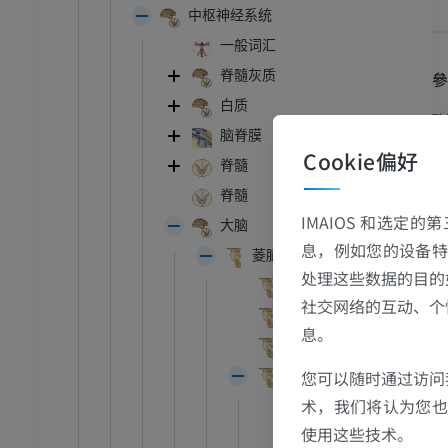
中枢神经系统
一般词汇
脊髓灰质
白质
Th
脑脊膜
(2
Cookie偏好
脊髓
跗 - 足
ht
脊髓
IMAIOS 和选定
踝关节磁共振成像
大脑
息，例如您的设备特
MRI
菱脑 ;后脑
处理这些数据的目的
员
优质会员
外部形态
社交网络的互动、个
内部形态
息。
关节造影
前足MRI
延髓
节造影
MRI
您可以随时通过访问
后脑; 脑桥、小脑
员
优质会员
术，我们将认为您也反
外部形态
使用这些技术。
内部形态
RI
下肢MRI