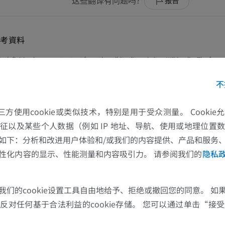
这些翻译有问题吗？
报告
參考資料
is definition incorporates text from the wikipedia website - Wikipedia: The free 
004, July 22). FL: Wikimedia Foundation, Inc. Retrieved August 10, 2004, from
不
上肢
下肢
tp://www.wikipedia.org
的第三方使用cookie或类似技术，特别是用于受众测量。 Cooki
上肢MRI
下肢血管造影
征以及某些个人数据（例如 IP 地址、导航、使用或地理位置
MRI
插画
如下：分析和改进用户体验和/或我们的内容提供、产品和服务
优质会员
优质会员
性化内容的显示、性能测量和内容吸引力。 请参阅我们的
隐私
肩MRI
下肢X光照片
MRI
放射影像学
我们的cookie设置工具自由地给予、拒绝或撤回您的同意。 如
优质会员
免費
对任何基于合法利益的cookie存储。 您可以通过单击“接受所
腕MRI
下肢MRI