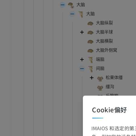
大脑
大脑
大脑纵裂
大脑半球
大脑横裂
跗 - 足
大脑外侧窝
踝关节磁共振成像
端脑
MRI
间脑
员
优质会员
松果体缰
缰沟
关节造影
前足MRI
丘脑枕
节造影
MRI
外侧膝状体
Cookie偏好
员
优质会员
内侧膝状体
视交叉
RI
下肢MRI
IMAIOS 和选定
视束
MRI