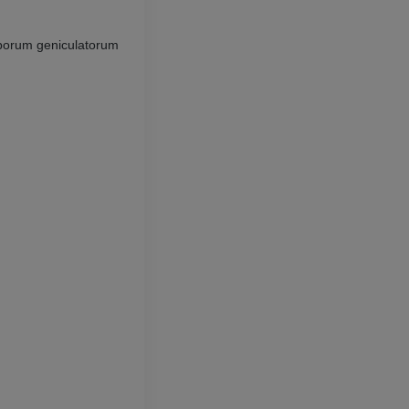
优质会员
优质会员
rporum geniculatorum
上肢血管造影
前足MRI
血管造影术
MRI
免費
优质会员
可视人计划
下肢CTA
摄影
计算机体层摄
优质会员
优质会员
腿（动脉和骨
计算机体层摄
免費
下肢血管造影
血管造影术