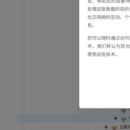
息，例如您的设备特
下丘脑漏斗
处理这些数据的目的
员
优质会员
乳头体
社交网络的互动、个
上丘脑
光照片
下肢X光照片
息。
像学
放射影像学
丘脑
您可以随时通过访问
丘脑前核
免費
术，我们将认为您也反
丘脑中核
使用这些技术。
管造影
下肢血管造影
丘脑髓板
插画
丘脑板内
员
优质会员
丘脑外侧
丘脑
踝关节和足部计算机断层
扫描
计算机体层摄影
优质会员
丘脑