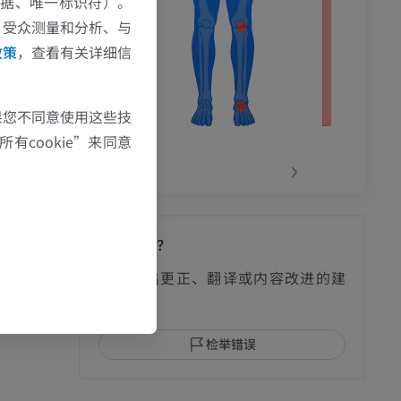
数据、唯一标识符）。
、受众测量和分析、与
政策
，查看有关详细信
果您不同意使用这些技
有cookie”来同意
‹
›
发现错误？
影
欢迎提出更正、翻译或内容改进的建
议。
检举错误
I