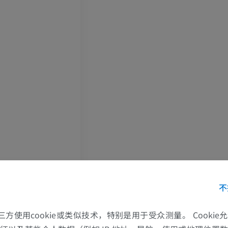
上肢
下肢
上肢MRI
下肢血管造影
MRI
插画
优质会员
优质会员
肩MRI
下肢X光照片
MRI
放射影像学
不
优质会员
免費
腕MRI
下肢MRI
的第三方使用cookie或类似技术，特别是用于受众测量。 Cooki
MRI
MRI