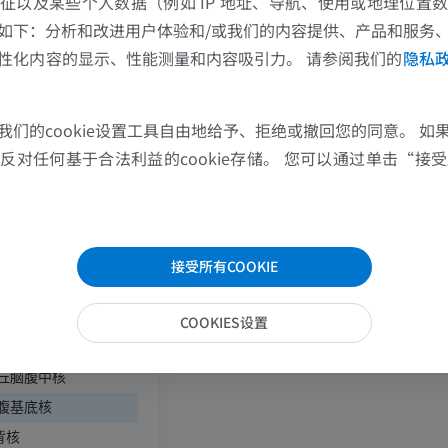
征以及某些个人数据（例如 IP 地址、导航、使用或地理位置
如下：分析和改进用户体验和/或我们的内容提供、产品和服务
优质会员
优质会员
性化内容的显示、性能测量和内容吸引力。 请参阅我们的
隐私
肘部MRI
髋MRI
MRI
MRI
我们的cookie设置工具自由地给予、拒绝或撤回您的同意。 如
优质会员
优质会员
对任何基于合法利益的cookie存储。 您可以通过单击“接受所
手部MRI
膝MRI
MRI
MRI
核
优质会员
优质会员
核
接受所有COOKIE
腹侧核
上肢X光照片
膝CT关节造
腹前核
COOKIES设置
放射影像学
CT关节造影
腹侧核
优质会员
优质会员
丘脑腹中核
腹基底核
上肢
脚踝和后足MR
插画
MRI
背核