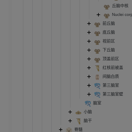
丘脑中核
Nuclei co
前丘脑
底丘脑
视前区
下丘脑
顶盖前区
红核前被盖
间脑白质
第三脑室
第三脑室壁
脑室
小脑
脑干
脊髓