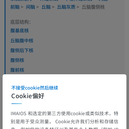
前脑
>
间脑
>
丘脑
>
丘脑灰质
>
丘脑腹侧核
底层结构：
腹基底核
丘脑腹中核
腹侧后下核
腹侧核
腹前核
腹侧中核
不接受cookie然后继续
腹后外侧核
Cookie偏好
腹侧内下核
IMAIOS 和选定的第三方使用cookie或类似技术，特
查看更多
别是用于受众测量。 Cookie允许我们分析和存储信