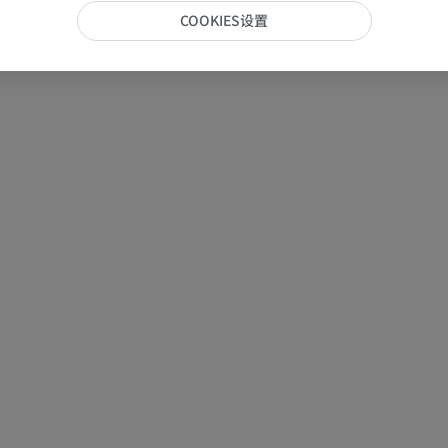
手部MRI
膝MRI
COOKIES设置
MRI
MRI
优质会员
优质会员
上肢X光照片
膝CT关节造
放射影像学
CT关节造影
优质会员
优质会员
上肢
脚踝和后足MR
插画
MRI
优质会员
优质会员
上肢血管造影
前足MRI
血管造影术
MRI
免費
优质会员