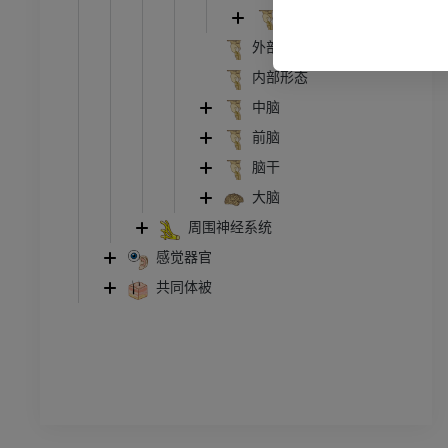
管造影
下肢血管造影
第四脑室
插画
外部形态
员
优质会员
内部形态
中脑
踝关节和足部计算机断层
前脑
扫描
脑干
计算机体层摄影
大脑
优质会员
周围神经系统
感觉器官
共同体被