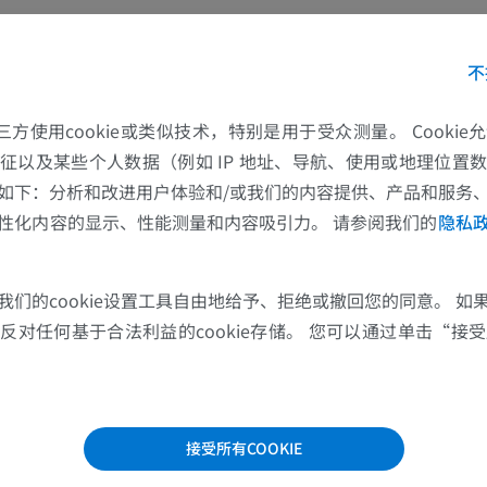
上肢MRI
下肢血管造影
MRI
插画
不
优质会员
优质会员
的第三方使用cookie或类似技术，特别是用于受众测量。 Cooki
肩MRI
下肢X光照片
征以及某些个人数据（例如 IP 地址、导航、使用或地理位置
MRI
放射影像学
如下：分析和改进用户体验和/或我们的内容提供、产品和服务
优质会员
免費
性化内容的显示、性能测量和内容吸引力。 请参阅我们的
隐私
腕MRI
下肢MRI
MRI
MRI
我们的cookie设置工具自由地给予、拒绝或撤回您的同意。 如
对任何基于合法利益的cookie存储。 您可以通过单击“接受所
优质会员
优质会员
肘部MRI
髋MRI
MRI
MRI
接受所有COOKIE
优质会员
优质会员