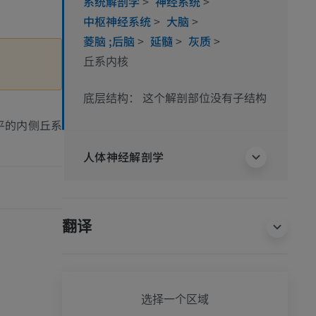
系统解剖学
>
神经系统
>
中枢神经系统
>
大脑
>
菱脑 ;后脑
>
延髓
>
灰质
>
丘系内核
这个解剖部位没有子结构
底层结构：
平的内侧丘系
人体神经解剖学
翻译
全身
选择一个区域