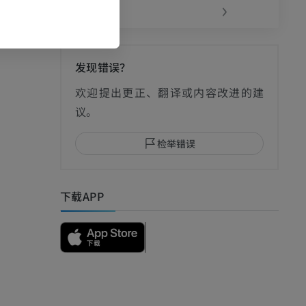
‹
›
发现错误？
影
欢迎提出更正、翻译或内容改进的建
议。
检举错误
I
下载APP