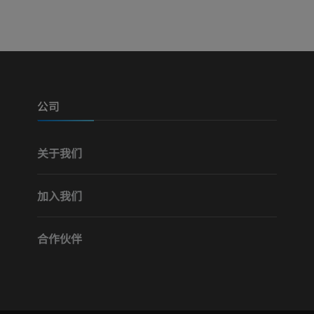
可视人计划
下肢CTA
摄影
计算机体层摄
优质会员
优质会员
腿（动脉和骨
计算机体层摄
公司
免費
关于我们
下肢血管造影
血管造影术
加入我们
免費
合作伙伴