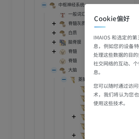
中枢神经系统
踝关节磁共振成像
MRI
一般词汇
Cookie偏好
脊髓灰质
员
优质会员
白质
IMAIOS 和选定
关节造影
前足MRI
脑脊膜
息，例如您的设备特
节造影
MRI
脊髓
处理这些数据的目的
员
优质会员
脊髓
社交网络的互动、个
大脑
息。
RI
下肢MRI
菱脑 ;后脑
MRI
您可以随时通过访问
外部形态
术，我们将认为您也反
员
优质会员
内部形态
使用这些技术。
延髓
光照片
下肢X光照片
后脑; 脑桥、小脑
像学
放射影像学
内侧丘系
免費
脊髓丘系; 前外侧束