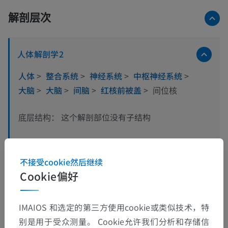
解剖层次
人体解剖学2
人体
>
整合系统
>
神经系统
>
中枢神经系统
>
大脑
>
大脑
>
间脑
>
红核前被盖
>
间位核
这个解剖部位没有子结构
底层结构：
人体解剖学1
不接受cookie然后继续
Cookie偏好
人体神经解剖学
IMAIOS 和选定的第三方使用cookie或类似技术，特
别是用于受众测量。 Cookie允许我们分析和存储信