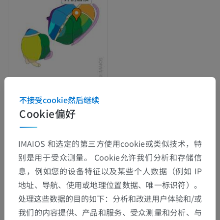
不接受cookie然后继续
解剖层次
Cookie偏好
IMAIOS 和选定的第三方使用cookie或类似技术，特
人体解剖学2
别是用于受众测量。 Cookie允许我们分析和存储信
人体
>
整合系统
>
神经系统
>
中枢神经系统
>
息，例如您的设备特征以及某些个人数据（例如 IP
大脑
>
大脑
>
间脑
>
丘脑
>
丘脑外侧核
>
地址、导航、使用或地理位置数据、唯一标识符）。
丘脑背核
>
外侧后核
处理这些数据的目的如下：分析和改进用户体验和/或
我们的内容提供、产品和服务、受众测量和分析、与