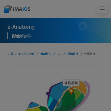
e-Anatomy
影像
解剖学
主页
E-ANATOMY
解剖结构
...
丘脑背核
外侧后核