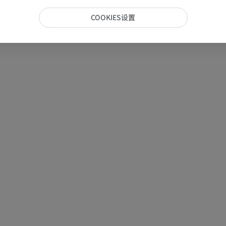
COOKIES设置
手部MRI
膝MRI
MRI
MRI
优质会员
优质会员
上肢X光照片
膝CT关节造
放射影像学
CT关节造影
优质会员
优质会员
上肢
脚踝和后足MR
插画
MRI
优质会员
优质会员
上肢血管造影
前足MRI
血管造影术
MRI
免費
优质会员