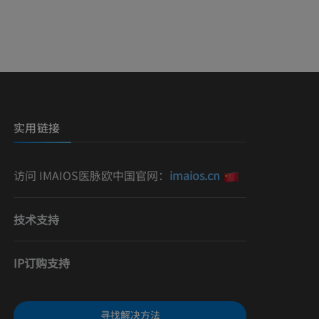
影
）
影
实用链接
访问 IMAIOS医脉欧中国官网：
imaios.cn
技术支持
IP订购支持
寻找解决方法