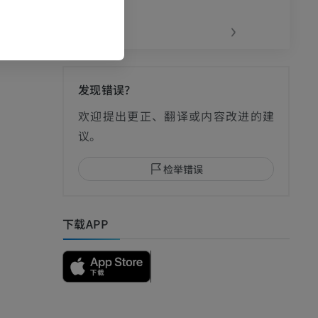
‹
›
发现错误？
影
欢迎提出更正、翻译或内容改进的建
议。
检举错误
I
下载APP