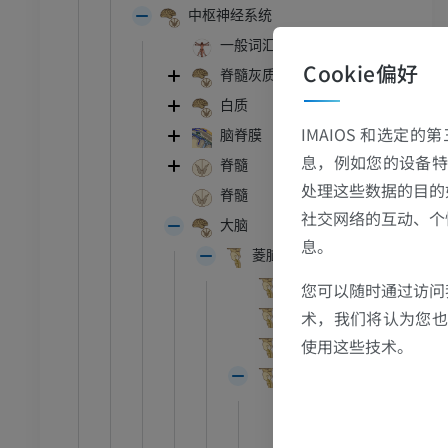
中枢神经系统
一般词汇
踝关节磁共振成像
Cookie偏好
MRI
脊髓灰质
白质
员
优质会员
IMAIOS 和选定
脑脊膜
关节造影
前足MRI
息，例如您的设备特
脊髓
节造影
MRI
处理这些数据的目的
脊髓
社交网络的互动、个
员
优质会员
大脑
息。
菱脑 ;后脑
RI
下肢MRI
外部形态
您可以随时通过访问
MRI
术，我们将认为您也反
内部形态
员
优质会员
使用这些技术。
延髓
后脑; 脑桥、小脑
光照片
下肢X光照片
像学
放射影像学
外部形态
内部形态
免費