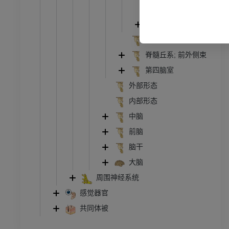
脑桥
管造影
下肢血管造影
小脑
插画
内侧丘系
员
优质会员
脊髓丘系; 前外侧束
第四脑室
踝关节和足部计算机断层
外部形态
扫描
内部形态
计算机体层摄影
中脑
优质会员
前脑
脑干
大脑
周围神经系统
感觉器官
共同体被