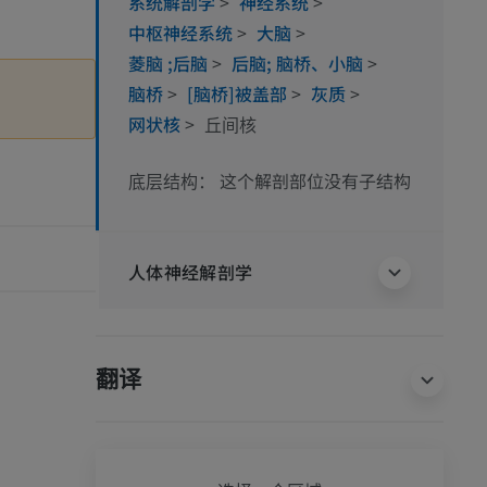
系统解剖学
>
神经系统
>
中枢神经系统
>
大脑
>
菱脑 ;后脑
>
后脑; 脑桥、小脑
>
脑桥
>
[脑桥]被盖部
>
灰质
>
网状核
>
丘间核
这个解剖部位没有子结构
底层结构：
人体神经解剖学
翻译
全身