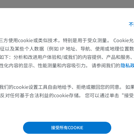
上肢MRI
下肢血管造影
MRI
插画
不
优质会员
优质会员
的第三方使用cookie或类似技术，特别是用于受众测量。 Cooki
肩MRI
下肢X光照片
征以及某些个人数据（例如 IP 地址、导航、使用或地理位置
MRI
放射影像学
如下：分析和改进用户体验和/或我们的内容提供、产品和服务
性化内容的显示、性能测量和内容吸引力。 请参阅我们的
隐私
优质会员
免費
腕MRI
下肢MRI
我们的cookie设置工具自由地给予、拒绝或撤回您的同意。 如
MRI
MRI
对任何基于合法利益的cookie存储。 您可以通过单击“接受所
优质会员
优质会员
肘部MRI
髋MRI
MRI
MRI
接受所有COOKIE
优质会员
优质会员