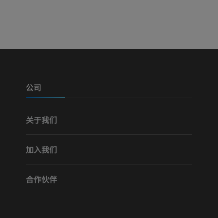
可视人计划
下肢CTA
摄影
计算机体层摄
优质会员
优质会员
腿（动脉和骨
计算机体层摄
公司
免費
关于我们
下肢血管造影
血管造影术
加入我们
免費
合作伙伴