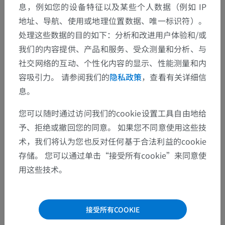
息，例如您的设备特征以及某些个人数据（例如 IP
地址、导航、使用或地理位置数据、唯一标识符）。
处理这些数据的目的如下：分析和改进用户体验和/或
我们的内容提供、产品和服务、受众测量和分析、与
解剖层次
社交网络的互动、个性化内容的显示、性能测量和内
容吸引力。 请参阅我们的
隐私政策
，查看有关详细信
息。
人体解剖学2
您可以随时通过访问我们的cookie设置工具自由地给
人体解剖学1
予、拒绝或撤回您的同意。 如果您不同意使用这些技
术，我们将认为您也反对任何基于合法利益的cookie
系统解剖学
>
神经系统
>
中枢神经系统
>
脊髓
>
存储。 您可以通过单击“接受所有cookie”来同意使
灰质
>
灰柱
>
[脊髓]中间带
>
骶副交感核
用这些技术。
这个解剖部位没有子结构
底层结构：
接受所有COOKIE
人体神经解剖学