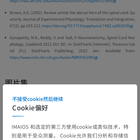
https://nba.uth.tmc.edu/neuroscience/m/s2/chapter03.html
Brown, A.G. (1982). Review article the dorsal horn of the spinal cord. Qu
arterly Journal of Experimental Physiology: Translation and Integration,
67(2), pp.193-212.
https://doi.org/10.1113/expphysiol.1982.sp002630
Ganapathy, M.K., Reddy, V. and Tadi, P. Neuroanatomy, Spinal Cord Mor
phology. [Updated 2021 Oct 30].
In: StatPearls [Internet].
Treasure Isla
nd (FL): StatPearls Publishing; 2022 Jan-. Available from:
https://www.ncbi.nlm.nih.gov/books/NBK545206/
图片集
不接受cookie然后继续
Cookie偏好
IMAIOS 和选定的第三方使用cookie或类似技术，特
别是用于受众测量。 Cookie允许我们分析和存储信