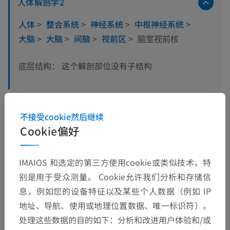
人体解剖学2
人体
>
整合系统
>
神经系统
>
中枢神经系统
>
大脑
>
大脑
>
间脑
>
视前区
>
脑室视前核
这个解剖部位没有子结构
底层结构：
人体解剖学1
不接受cookie然后继续
Cookie偏好
人体神经解剖学
IMAIOS 和选定的第三方使用cookie或类似技术，特
别是用于受众测量。 Cookie允许我们分析和存储信
翻译
息，例如您的设备特征以及某些个人数据（例如 IP
地址、导航、使用或地理位置数据、唯一标识符）。
处理这些数据的目的如下：分析和改进用户体验和/或