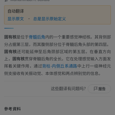
自动翻译
显示原文
总是显示原始定义
固有核
是位于
内的一个重要感觉神经核。其背侧部
脊髓后角
分占据第三层，而其腹侧部分位于脊髓后角头部的第四层。
固有核
还可能延伸至后角颈部区域的第五层。在垂直方向
上，
固有核
贯穿脊髓后角的全长。它在处理感觉输入方面发
挥着关键作用，通过
中上行一级神经元
背柱-内侧丘系通路
侧支接收有关振动觉、本体感觉和两点辨别觉的信息。
这些翻译有问题吗？
报告
參考資料