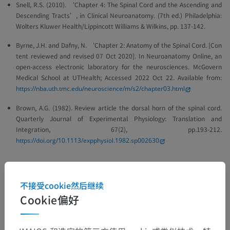
Snell, R.S. (2010). ‘Chapter 4: The Spinal Cord and the Ascending and
Descending Tracts’, in
Clinical Neuroanatomy
. (7th ed.) Philadelphia:
Wolters Kluwer Health/Lippincott Williams & Wilkins, pp. 137-142.
Byrne, J.H. and Dafny, N. ‘Chapter 2: Anatomy of the Spinal Cord. [Con
tent reviewed and revised 07 Oct 2020].
In Neuroanatomy Online, an
open-access electronic laboratory for the neurosciences. McGovern
Medical School at UTHealth
; Accessed 2022 Oct 22. Available from:
https://nba.uth.tmc.edu/neuroscience/m/s2/chapter03.html
Brown, A.G. (1982). Review article the dorsal horn of the spinal cord.
Quarterly Journal of Experimental Physiology: Translation and
Integration
, 67(2), pp.193-212.
https://doi.org/10.1113/expphysiol.1982.sp002630
图片集
不接受cookie然后继续
Cookie偏好