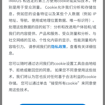
IMAIOS 和选定的第三方使用cookie或类似技术，特
别是用于受众测量。 Cookie允许我们分析和存储信
息，例如您的设备特征以及某些个人数据（例如 IP
地址、导航、使用或地理位置数据、唯一标识符）。
处理这些数据的目的如下：分析和改进用户体验和/或
我们的内容提供、产品和服务、受众测量和分析、与
社交网络的互动、个性化内容的显示、性能测量和内
容吸引力。 请参阅我们的
隐私政策
，查看有关详细信
解剖层次
息。
您可以随时通过访问我们的cookie设置工具自由地给
人体解剖学2
予、拒绝或撤回您的同意。 如果您不同意使用这些技
人体
>
整合系统
>
神经系统
>
中枢神经系统
>
术，我们将认为您也反对任何基于合法利益的cookie
脊髓
>
脊髓灰质
>
脊髓后角
>
后角头
>
固有核
存储。 您可以通过单击“接受所有cookie”来同意使
用这些技术。
这个解剖部位没有子结构
底层结构：