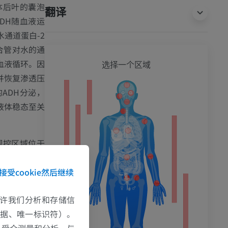
体后叶的囊泡
翻译
DH随血液运
通道蛋白-2
集合管对水的通
全身
血液循环。因
选择一个区域
并恢复渗透压
ADH分泌，
液体稳态至关
调控区域位于
AV3V）。
面同样发挥着
接受cookie然后继续
持机体的内稳
e允许我们分析和存储信
数据、唯一标识符）。