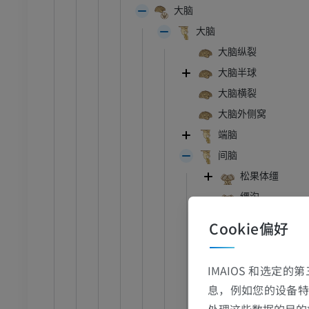
大脑
大脑
大脑纵裂
大脑半球
跗 - 足
大脑横裂
大脑外侧窝
踝关节磁共振成像
MRI
端脑
间脑
员
优质会员
松果体缰
关节造影
前足MRI
缰沟
节造影
MRI
丘脑枕
Cookie偏好
员
优质会员
外侧膝状体
内侧膝状体
IMAIOS 和选定
RI
下肢MRI
视交叉
息，例如您的设备特
MRI
视束