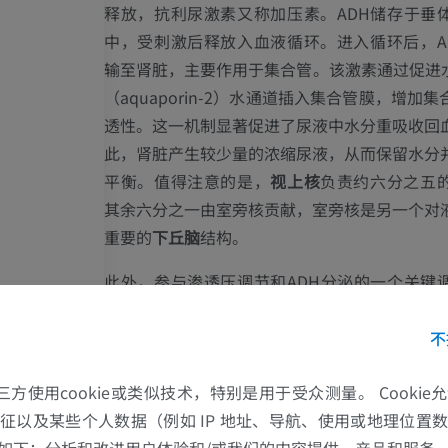
释放，抗利尿激素又称加压素。ADH储存于垂
中，受刺激后释放入血液循环。进入循环后，A
输至肾脏，主要作用于集合管。该激素通过促进水
（aquaporin-2）水通道插入集合管膜，增加
上肢
下肢
透性。这一机制显著促进了尿液中水分重吸收回
此，肾脏产生较少量的浓缩尿液，从而保留水分
上肢MRI
下肢血管造影
平衡。值得注意的是，
视上核
负责约六分之五的
MRI
插画
其余六分之一由室旁核贡献，室旁核是另一个对
优质会员
优质会员
重要的
下丘脑
结构。
此外，参与渗透压调节和ADH分泌的一个关键
肩MRI
下肢X光照片
第三脑室的前腹侧区域，称为第三脑室前腹侧区（
MRI
放射影像学
该区域在检测液体平衡变化及调节ADH释放方
不
优质会员
免費
重要作用。这些
下丘脑
区域协同作用，共同维
的第三方使用cookie或类似技术，特别是用于受众测量。 Cooki
态。
腕MRI
下肢MRI
征以及某些个人数据（例如 IP 地址、导航、使用或地理位置
MRI
MRI