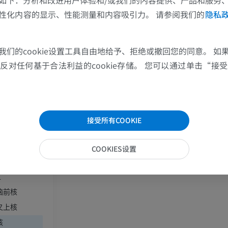
如下：分析和改进用户体验和/或我们的内容提供、产品和服务
优质会员
优质会员
这些翻译有问题吗？
报告
性化内容的显示、性能测量和内容吸引力。 请参阅我们的
隐私
肘部MRI
髋MRI
參考資料
MRI
MRI
我们的cookie设置工具自由地给予、拒绝或撤回您的同意。 如
优质会员
优质会员
E. Hall, A. Guyton. Textbook of medical physiology, thirteenth
对任何基于合法利益的cookie存储。 您可以通过单击“接受所
States, 2011.
手部MRI
膝MRI
MRI
MRI
优质会员
优质会员
接受所有COOKIE
周区
上肢X光照片
膝CT关节造
侧区
COOKIES设置
放射影像学
CT关节造影
侧区
优质会员
优质会员
区
脑前核
上肢
脚踝和后足MR
叉上核
插画
MRI
核
优质会员
优质会员