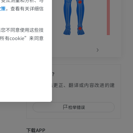
、受众测量和分析、与
政策
，查看有关详细信
果您不同意使用这些技
 edition. United
有cookie”来同意
‹
›
发现错误？
影
欢迎提出更正、翻译或内容改进的建
议。
检举错误
I
下载APP