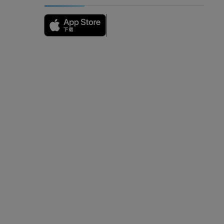
影
）
影