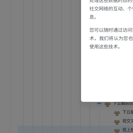
处理这些数据的目的
员
优质会员
下丘脑漏斗
社交网络的互动、个
乳头体
息。
光照片
下肢X光照片
上丘脑
像学
放射影像学
您可以随时通过访问
丘脑
免費
术，我们将认为您也反
前丘脑
使用这些技术。
管造影
下肢血管造影
底丘脑
插画
视前区
员
优质会员
下丘脑
下丘脑室
踝关节和足部计算机断层
下丘脑内
扫描
下丘脑外
计算机体层摄影
下丘脑前
优质会员
下丘
视交
视上