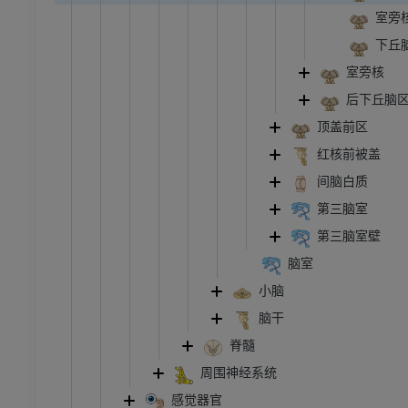
室旁
下丘
室旁核
后下丘脑
顶盖前区
红核前被盖
间脑白质
第三脑室
第三脑室壁
脑室
小脑
脑干
脊髓
周围神经系统
感觉器官