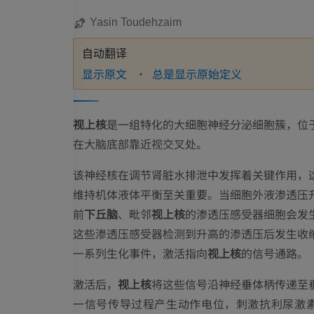
Yasin Toudehzaim
自动翻译
显示原文
总是显示原始定义
视上核
是一组特化的大细胞神经分泌细胞簇，位
在大脑底部靠近视交叉处。
该神经核在调节肾脏水排泄中发挥着关键作用，
维持机体液体平衡至关重要。当细胞外液渗透压
前
下丘脑
、毗邻
视上核
的渗透压感受器细胞会发
这些渗透压感受器检测到升高的渗透压后发生收
一系列生化事件，激活指向
视上核
的信号通路。
激活后，
视上核
将这些信号沿神经垂体柄传递至
一信号传导过程产生动作电位，刺激抗利尿激素