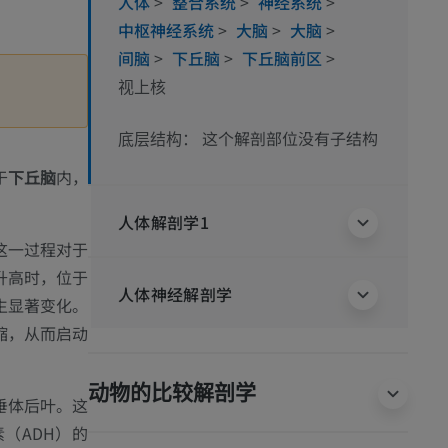
人体
>
整合系统
>
神经系统
>
中枢神经系统
>
大脑
>
大脑
>
间脑
>
下丘脑
>
下丘脑前区
>
视上核
这个解剖部位没有子结构
底层结构：
于
下丘脑
内，
人体解剖学1
这一过程对于
升高时，位于
人体神经解剖学
生显著变化。
缩，从而启动
动物的比较解剖学
垂体后叶。这
（ADH）的