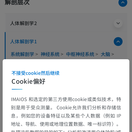
解剖层次
人体解剖学2
人体解剖学1
系统解剖学
>
神经系统
>
中枢神经系统
>
大脑
>
菱脑 ;后脑
>
后脑; 脑桥、小脑
>
脑桥
>
[脑桥]被盖部
>
灰质
>
顶盖前核
不接受cookie然后继续
Cookie偏好
这个解剖部位没有子结构
底层结构：
IMAIOS 和选定的第三方使用cookie或类似技术，特
别是用于受众测量。 Cookie允许我们分析和存储信
息，例如您的设备特征以及某些个人数据（例如 IP
翻译
地址、导航、使用或地理位置数据、唯一标识符）。