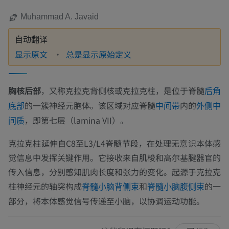
Muhammad A. Javaid
自动翻译
显示原文
总是显示原始定义
胸核后部
，又称克拉克背侧核或克拉克柱，是位于脊髓
后角
的一簇神经元胞体。该区域对应脊髓
内的
底部
中间带
外侧中
，即第七层（lamina VII）。
间质
克拉克柱延伸自C8至L3/L4脊髓节段，在处理无意识本体感
觉信息中发挥关键作用。它接收来自肌梭和高尔基腱器官的
传入信息，分别感知肌肉长度和张力的变化。起源于克拉克
柱神经元的轴突构成
和
的一
脊髓小脑背侧束
脊髓小脑腹侧束
部分，将本体感觉信号传递至小脑，以协调运动功能。