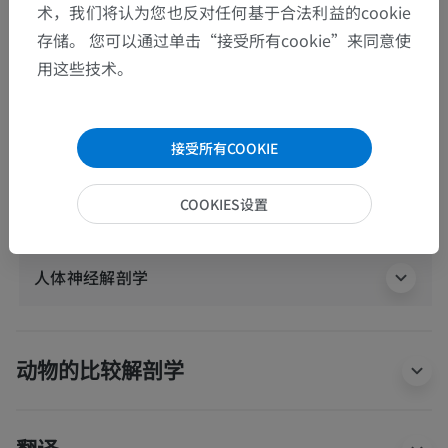
术，我们将认为您也反对任何基于合法利益的cookie
人体解剖学2
存储。 您可以通过单击“接受所有cookie”来同意使
用这些技术。
人体解剖学1
系统解剖学
>
神经系统
>
中枢神经系统
>
脊髓
>
灰质
>
灰柱
>
[脊髓]中间带
>
接受所有COOKIE
胸椎后核
这个解剖部位没有子结构
底层结构：
COOKIES设置
人体神经解剖学
动物的比较解剖学