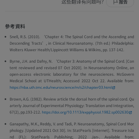
这些翻译有问题吗？
报告
參考資料
Snell, R.S. (2010). ‘Chapter 4: The Spinal Cord and the Ascending and
Descending Tracts’, in
Clinical Neuroanatomy
. (7th ed.) Philadelphia:
Wolters Kluwer Health/Lippincott Williams & Wilkins, pp. 137-142.
Byrne, J.H. and Dafny, N. ‘Chapter 3: Anatomy of the Spinal Cord. [Con
tent reviewed and revised 07 Oct 2020].
In Neuroanatomy Online, an
open-access electronic laboratory for the neurosciences. McGovern
Medical School at UTHealth
; Accessed 2022 Oct 22. Available from:
https://nba.uth.tmc.edu/neuroscience/m/s2/chapter03.html
Brown, A.G. (1982). Review article the dorsal horn of the spinal cord. Qu
arterly Journal of Experimental Physiology: Translation and Integration,
67(2), pp.193-212.
https://doi.org/10.1113/expphysiol.1982.sp002630
Ganapathy, M.K., Reddy, V. and Tadi, P. Neuroanatomy, Spinal Cord Mor
phology. [Updated 2021 Oct 30].
In: StatPearls [Internet].
Treasure Isla
nd (FL): StatPearls Publishing; 2022 Jan-. Available from: