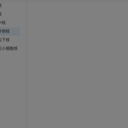
可视人计划
下肢CTA
核
摄影
计算机体层摄
核
优质会员
优质会员
中核
外侧核
腿（动脉和骨
内下核
计算机体层摄
后小细胞核
免費
下肢血管造影
血管造影术
免費