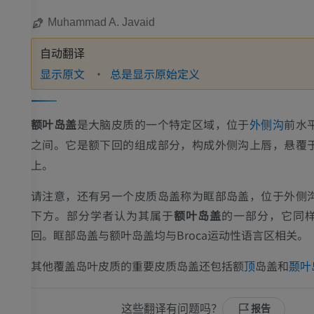
Muhammad A. Javaid
自动翻译
显示原文
总是显示原始定义
额叶岛盖
是大脑皮质的一个特定区域，位于
前水
外侧沟
之间。它是额下回的组成部分，构成外侧沟上唇，悬覆
上。
请注意，还有另一个皮质岛盖称为眶部岛盖，位于外侧
下方。部分学者认为其属于
额叶岛盖
的一部分，它同
回。眶部岛盖与额叶岛盖均与Broca运动性语言区相关。
其他覆盖岛叶皮质的重要皮质岛盖还包括额
岛盖和
顶
颞叶
这些翻译有问题吗？
报告