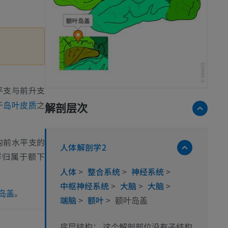
平支与前升支
于
之
岛叶皮质
解剖层次
沟前水平支的
人体解剖学2
样归属于额下
人体
>
整合系统
>
神经系统
>
中枢神经系统
>
大脑
>
大脑
>
。
岛盖
端脑
>
额叶
>
额叶岛盖
这个解剖部位没有子结构
底层结构：