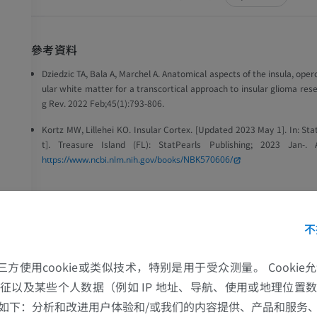
參考資料
Dziedzic TA, Bala A, Marchel A. Anatomical aspects of the insula, oper
ular white matter for a transcortical approach to insular glioma res
g Rev. 2022 Feb;45(1):793-806.
Kortz MW, Lillehei KO. Insular Cortex. [Updated 2023 May 1]. In: Sta
t]. Treasure Island (FL): StatPearls Publishing; 2023 Jan-. A
https://www.ncbi.nlm.nih.gov/books/NBK570606/
图片集
不
上肢
下肢
的第三方使用cookie或类似技术，特别是用于受众测量。 Cooki
上肢MRI
下肢血管造影
征以及某些个人数据（例如 IP 地址、导航、使用或地理位置
MRI
插画
如下：分析和改进用户体验和/或我们的内容提供、产品和服务