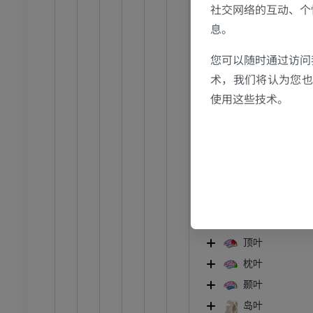
员
优质会员
社交网络的互动、个
额上回
息。
中央前沟
关节造影
前足MRI
中央前回
您可以随时通过访问
节造影
MRI
前旁中央
术，我们将认为您也反
员
优质会员
中央旁沟
使用这些技术。
额内侧回
RI
下肢MRI
MRI
直回
嗅沟
员
优质会员
眶回
光照片
下肢X光照片
眶沟
像学
放射影像学
中央旁小叶
免費
顶叶
枕叶
管造影
下肢血管造影
颞叶
插画
岛叶