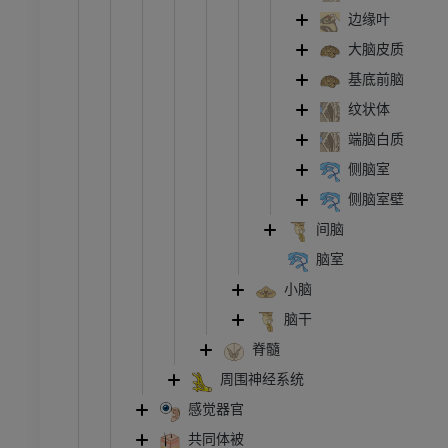
员
优质会员
边缘叶
大脑皮质
踝关节和足部计算机断层
扫描
基底前脑
计算机体层摄影
纹状体
优质会员
端脑白质
侧脑室
侧脑室壁
间脑
脑室
小脑
脑干
脊髓
周围神经系统
感觉器官
共同体被