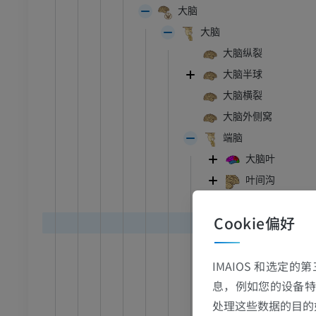
大脑
大脑
大脑纵裂
大脑半球
大脑横裂
大脑外侧窝
端脑
大脑叶
叶间沟
额叶
Cookie偏好
额叶岛盖
跗 - 足
额下回
IMAIOS 和选定
额下沟
踝关节磁共振成像
息，例如您的设备特
额中回
MRI
处理这些数据的目的
额上沟