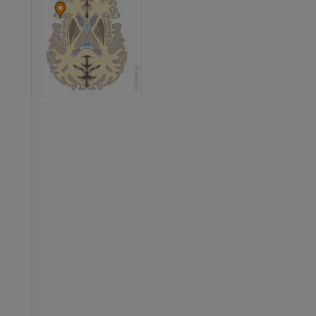
优质会员
优质会员
上肢X光照片
膝CT关节造
放射影像学
CT关节造影
优质会员
优质会员
上肢
脚踝和后足MR
插画
MRI
优质会员
优质会员
上肢血管造影
前足MRI
血管造影术
MRI
免費
优质会员
可视人计划
下肢CTA
摄影
计算机体层摄