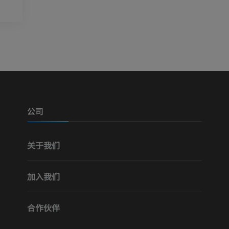
优质会员
优质会员
腿（动脉和骨
计算机体层摄
免費
下肢血管造影
血管造影术
公司
免費
关于我们
加入我们
合作伙伴