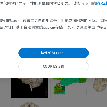
优质会员
优质会员
性化内容的显示、性能测量和内容吸引力。 请参阅我们的
隐私
肩MRI
下肢X光照片
我们的cookie设置工具自由地给予、拒绝或撤回您的同意。 如
MRI
放射影像学
小叶
对任何基于合法利益的cookie存储。 您可以通过单击“接受所
优质会员
免費
腕MRI
下肢MRI
MRI
MRI
接受所有COOKIE
优质会员
优质会员
COOKIES设置
肘部MRI
髋MRI
MRI
MRI
优质会员
优质会员
手部MRI
膝MRI
MRI
MRI