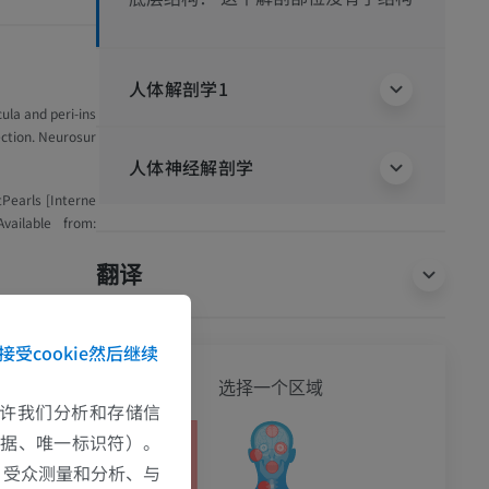
人体解剖学1
cula and peri-ins
ection. Neurosur
人体神经解剖学
tPearls [Interne
vailable from:
翻译
接受cookie然后继续
全身
选择一个区域
e允许我们分析和存储信
数据、唯一标识符）。
、受众测量和分析、与