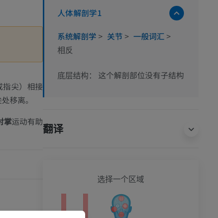
人体解剖学1
系统解剖学
>
关节
>
一般词汇
>
相反
这个解剖部位没有子结构
底层结构：
（或指尖）相接
尖处移离。
对掌
运动有助
翻译
全身
选择一个区域