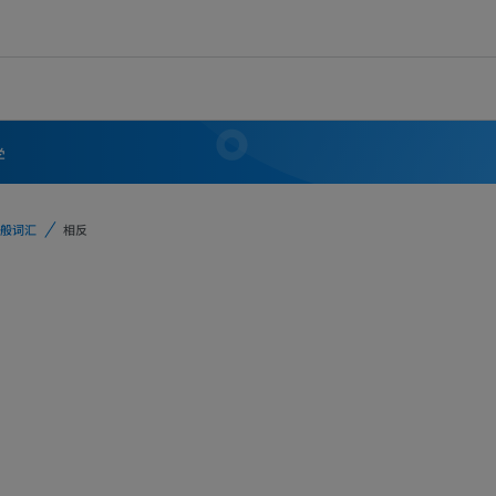
学
般词汇
相反