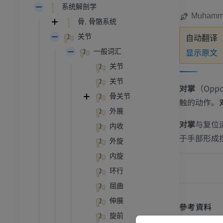
系统解剖学
Muhamma
骨, 骨骼系统
关节
自动翻译
显示原文
一般词汇
关节
关节
对掌
（Op
骨关节
触的动作。
外展
对掌
与复位
内收
于手部形成
外旋
内旋
环行
跗 - 足
屈曲
伸展
踝关节磁共振成像
參考資料
旋前
MRI