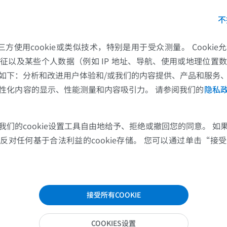
020). Thumb opposition: its definition and my approach to its measurement. Jou
an Volume). 45(3):315-317. doi:10.1177/1753193419889504
优质会员
优质会员
不
 (2020). Anatomical terms of movement in
‘TeachMeAnatomy’
. Ava
肩MRI
下肢X光照片
[acc
hmeanatomy.info/the-basics/anatomical-terminology/terms-of-movement/
的第三方使用cookie或类似技术，特别是用于受众测量。 Cooki
MRI
放射影像学
征以及某些个人数据（例如 IP 地址、导航、使用或地理位置
优质会员
免費
如下：分析和改进用户体验和/或我们的内容提供、产品和服务
性化内容的显示、性能测量和内容吸引力。 请参阅我们的
隐私
腕MRI
下肢MRI
MRI
MRI
我们的cookie设置工具自由地给予、拒绝或撤回您的同意。 如
优质会员
优质会员
对任何基于合法利益的cookie存储。 您可以通过单击“接受所
肘部MRI
髋MRI
MRI
MRI
优质会员
优质会员
接受所有COOKIE
手部MRI
膝MRI
MRI
MRI
COOKIES设置