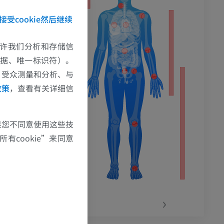
rnal of Hand Sur
接受cookie然后继续
ilable at URL:
essed on Feb 12
e允许我们分析和存储信
数据、唯一标识符）。
、受众测量和分析、与
政策
，查看有关详细信
果您不同意使用这些技
有cookie”来同意
‹
›