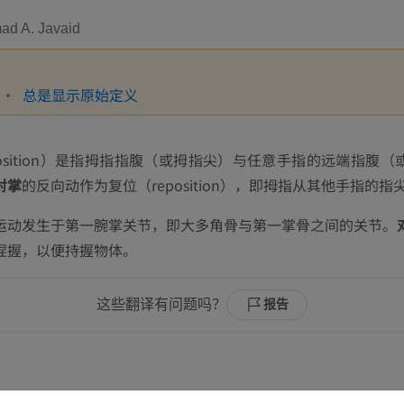
d A. Javaid
总是显示原始定义
position）是指拇指指腹（或拇指尖）与任意手指的远端指腹
对掌
的反向动作为复位（reposition），即拇指从其他手指的指
运动发生于第一腕掌关节，即大多角骨与第一掌骨之间的关节。
捏握，以便持握物体。
这些翻译有问题吗？
报告
上肢
下肢
上肢MRI
下肢血管造影
MRI
插画