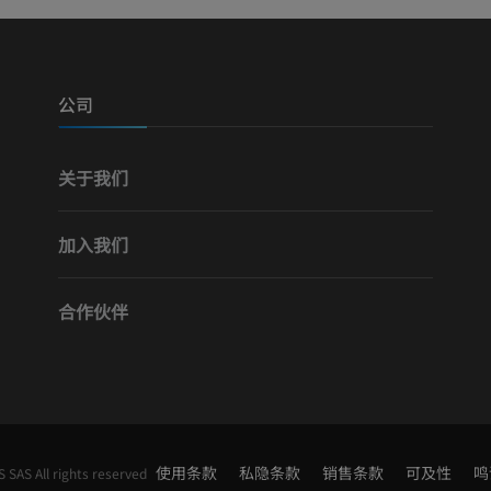
优质会员
优质会员
腿（动脉和骨
计算机体层摄
公司
免費
关于我们
下肢血管造影
血管造影术
加入我们
免費
合作伙伴
使用条款
私隐条款
销售条款
可及性
鸣
SAS All rights reserved