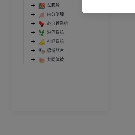
盆腹腔
员
优质会员
内分泌腺
踝关节和足部计算机断层
心血管系统
扫描
淋巴系统
计算机体层摄影
神经系统
优质会员
感觉器官
共同体被