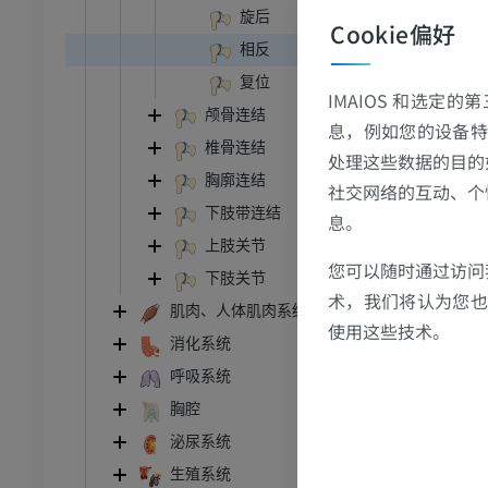
Tonkin M. (2
旋后
gery (Europe
员
优质会员
Cookie偏好
相反
Jones, O.
关节造影
前足MRI
复位
https://teac
IMAIOS 和选定
节造影
MRI
th, 2023]
颅骨连结
息，例如您的设备特
员
优质会员
椎骨连结
处理这些数据的目的
胸廓连结
社交网络的互动、个
RI
下肢MRI
下肢带连结
息。
MRI
上肢关节
您可以随时通过访问
员
优质会员
下肢关节
术，我们将认为您也反
肌肉、人体肌肉系统
光照片
下肢X光照片
使用这些技术。
消化系统
像学
放射影像学
呼吸系统
免費
胸腔
泌尿系统
管造影
下肢血管造影
插画
生殖系统