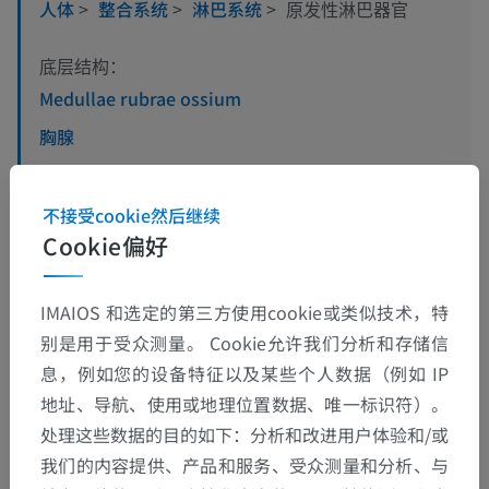
人体
>
整合系统
>
淋巴系统
>
原发性淋巴器官
底层结构：
Medullae rubrae ossium
胸腺
不接受cookie然后继续
人体解剖学1
Cookie偏好
IMAIOS 和选定的第三方使用cookie或类似技术，特
翻译
别是用于受众测量。 Cookie允许我们分析和存储信
息，例如您的设备特征以及某些个人数据（例如 IP
地址、导航、使用或地理位置数据、唯一标识符）。
处理这些数据的目的如下：分析和改进用户体验和/或
发现错误？
我们的内容提供、产品和服务、受众测量和分析、与
欢迎提出更正、翻译或内容改进的建议。