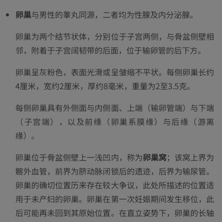
卵巢
与男性的睾丸同源，二者均为性腺及内分泌腺。
卵巢为两个结节状体，分别位于子宫两侧，与骨盆侧壁相
邻，附着于子宫阔韧带的后面，位于输卵管的后下方。
卵巢呈灰粉色，表面光滑或呈皱缩不平状。每侧卵巢长约
4厘米，宽约2厘米，厚约8毫米，重量为2至3.5克。
每侧卵巢具有外侧面与内侧面、上端（输卵管端）与下端
（子宫端），以及前缘（卵巢系膜缘）与后缘（游离
缘）。
卵巢位于骨盆侧壁上一浅凹内，称为
卵巢窝
；该窝上界为
髂外血管，前界为脐动脉闭锁后的遗迹，后界为输尿管。
卵巢的确切位置历来存在较大争议，此处所描述的位置适
用于未产妇的卵巢。卵巢在第一次妊娠期间发生移位，此
后可能再未回到其原始位置。在直立姿势下，卵巢的长轴