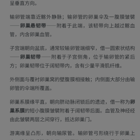
呈垂直方向。
输卵管端
靠近髂外静脉；输卵管的卵巢伞及一腹膜皱襞
——
卵巢悬韧带
——附着于此端，该韧带向上越过髂血
管，内含卵巢血管。
子宫端
朝向盆底，通常较输卵管端细窄，借一圆索状结构
——
卵巢韧带
——附着于子宫侧角，位于输卵管的紧后
方；卵巢韧带位于阔韧带内，含有少量平滑肌纤维。
外侧面
与覆衬卵巢窝的壁腹膜相接触；
内侧面
大部分由输
卵管的伞端所覆盖。
卵巢系膜缘
平直，朝向脐动脉闭锁后的遗迹，借一称为
卵
巢系膜
的短小腹膜皱襞附着于阔韧带后面。血管及神经经
由此皱襞两层之间穿行，抵达卵巢门。
游离缘
呈凸形，朝向输尿管。输卵管弓形绕行于卵巢上