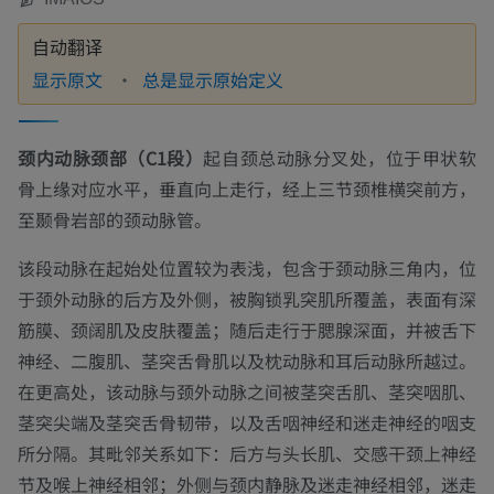
自动翻译
显示原文
总是显示原始定义
颈内动脉颈部（C1段）
起自颈总动脉分叉处，位于甲状软
骨上缘对应水平，垂直向上走行，经上三节颈椎横突前方，
至颞骨岩部的颈动脉管。
该段动脉在起始处位置较为表浅，包含于颈动脉三角内，位
于颈外动脉的后方及外侧，被胸锁乳突肌所覆盖，表面有深
筋膜、颈阔肌及皮肤覆盖；随后走行于腮腺深面，并被舌下
神经、二腹肌、茎突舌骨肌以及枕动脉和耳后动脉所越过。
在更高处，该动脉与颈外动脉之间被茎突舌肌、茎突咽肌、
茎突尖端及茎突舌骨韧带，以及舌咽神经和迷走神经的咽支
所分隔。其毗邻关系如下：后方与头长肌、交感干颈上神经
节及喉上神经相邻；外侧与颈内静脉及迷走神经相邻，迷走