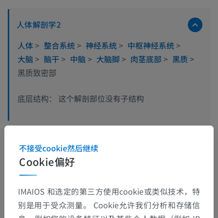
人体解剖学2
人体
>
整合系统
>
神经系统
>
中枢神经系统
>
大脑
>
脑干
>
中脑
>
大脑脚
>
肉茎底部
>
黑质
>
黑质致密部
这个解剖部位没有子结构
底层结构：
人体解剖学1
不接受cookie然后继续
Cookie偏好
人体神经解剖学
IMAIOS 和选定的第三方使用cookie或类似技术，特
别是用于受众测量。 Cookie允许我们分析和存储信
动物的比较解剖学