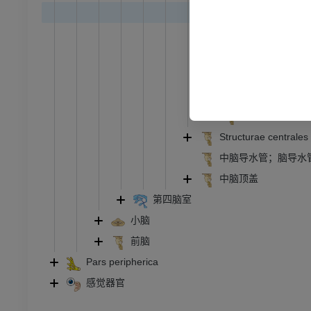
RI
下肢MRI
MRI
员
优质会员
Nuclei
Nuclei limb
光照片
下肢X光照片
像学
放射影像学
Nuclei pre
白质
免費
Structurae centrale
管造影
下肢血管造影
中脑导水管；脑导水
插画
中脑顶盖
员
优质会员
第四脑室
小脑
踝关节和足部计算机断层
前脑
扫描
Pars peripherica
计算机体层摄影
感觉器官
优质会员