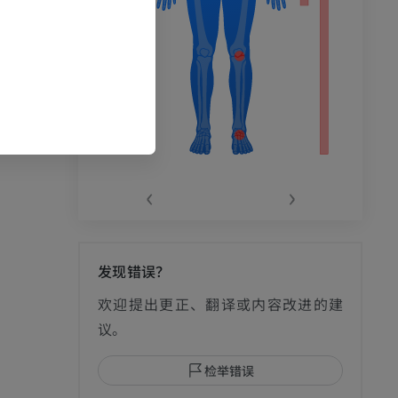
‹
›
发现错误？
影
欢迎提出更正、翻译或内容改进的建
议。
检举错误
I