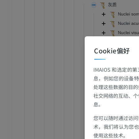
灰质
Nuclei som
Nuclei acus
Nuclei vis
Nuclei som
Cookie偏好
Nuclei vis
跗 - 足
网状核
IMAIOS 和选定
Nuclei neu
踝关节磁共振成像
息，例如您的设备特
MRI
中缝
处理这些数据的目的
Nucle
员
优质会员
社交网络的互动、个
息。
关节造影
前足MRI
节造影
MRI
您可以随时通过访问
员
优质会员
术，我们将认为您也反
使用这些技术。