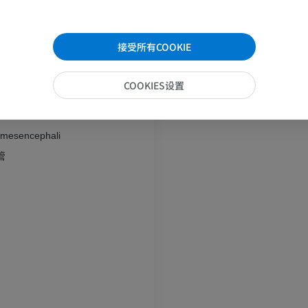
腕MRI
下肢MRI
网状部分
MRI
MRI
Nuclei tegmentales ventrales
优质会员
优质会员
接受所有COOKIE
 cholinergici
ici
肘部MRI
髋MRI
COOKIES设置
MRI
MRI
cerebellares
优质会员
优质会员
s mesencephali
手部MRI
膝MRI
管
MRI
MRI
优质会员
优质会员
上肢X光照片
膝CT关节造
放射影像学
CT关节造影
优质会员
优质会员
上肢
脚踝和后足MR