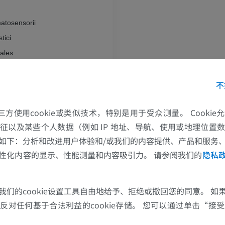
atosensorii
tici
uales
atomotorii
ceromotorii
不
上肢
下肢
的第三方使用cookie或类似技术，特别是用于受众测量。 Cooki
romodulatorii
上肢MRI
下肢血管造影
征以及某些个人数据（例如 IP 地址、导航、使用或地理位置
MRI
插画
核
如下：分析和改进用户体验和/或我们的内容提供、产品和服务
i dopaminergici
优质会员
优质会员
性化内容的显示、性能测量和内容吸引力。 请参阅我们的
隐私
Cellulae dopaminergicae retrorubrales
肩MRI
下肢X光照片
Cellulae dopaminergicae partis compactae substantiae nigrae
MRI
放射影像学
Cellulae dopaminergicae areae tegmentalis ventralis
我们的cookie设置工具自由地给予、拒绝或撤回您的同意。 如
优质会员
免費
对任何基于合法利益的cookie存储。 您可以通过单击“接受所
黑质
[黑质]致密部