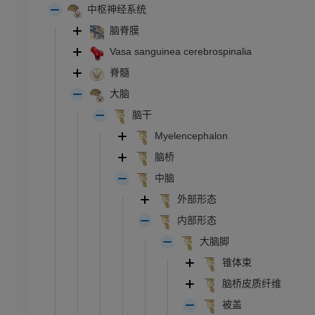
中枢神经系统
脑脊膜
Vasa sanguinea cerebrospinalia
脊髓
大脑
脑干
Myelencephalon
脑桥
中脑
外部形态
内部形态
大脑脚
锥体束
脑桥皮质纤维
被盖