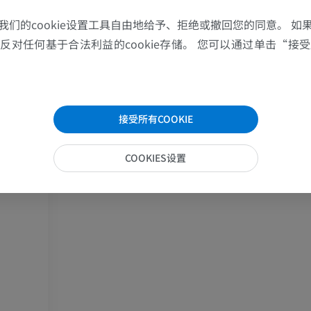
MRI
插画
我们的cookie设置工具自由地给予、拒绝或撤回您的同意。 如
优质会员
优质会员
对任何基于合法利益的cookie存储。 您可以通过单击“接受所
肩MRI
下肢X光照片
MRI
放射影像学
优质会员
免費
接受所有COOKIE
腕MRI
下肢MRI
COOKIES设置
MRI
MRI
优质会员
优质会员
肘部MRI
髋MRI
MRI
MRI
优质会员
优质会员
手部MRI
膝MRI