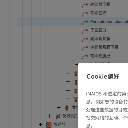
输卵管壶腹
输卵管峡
Pars uterina tubae u
子宫管口
输卵管浆膜
输卵管浆膜下层
输卵管肌层
输卵管黏膜
子宫
Cookie偏好
阴道
卵巢冠
IMAIOS 和选定
旁卵巢
息，例如您的设备特
女性外生殖器
处理这些数据的目的
跗 - 足
男性内生殖器
社交网络的互动、个
踝关节磁共振成像
腹盆腔
息。