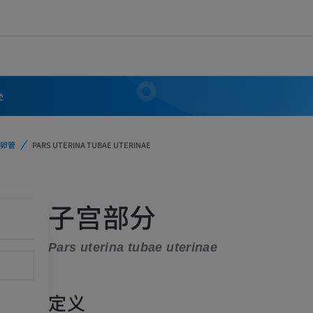
学
卵管
PARS UTERINA TUBAE UTERINAE
子宫部分
Pars uterina tubae uterinae
定义