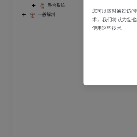
MRI
整合系统
您可以随时通过访问
员
优质会员
一般解剖
术，我们将认为您也反
使用这些技术。
关节造影
前足MRI
节造影
MRI
员
优质会员
RI
下肢MRI
MRI
员
优质会员
光照片
下肢X光照片
像学
放射影像学
免費
管造影
下肢血管造影