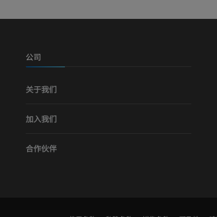
摄影
计算机体层摄
优质会员
优质会员
腿（动脉和骨
计算机体层摄
公司
免費
关于我们
下肢血管造影
血管造影术
加入我们
免費
合作伙伴