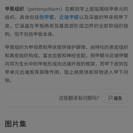
甲周组织
（perionychium）在解剖学上是指围绕甲单元的
组织，具体包括
、
以及深面的甲床和甲下
侧甲襞
近端甲襞
皮。它涵盖在甲板两侧及基底部形成边界的全部软组织结
构，但不包括甲板本身。
甲周组织为甲母质和甲床提供保护屏障，由特化的表皮组织
和真皮组织构成，富含血管和神经支配。侧甲襞与近端甲襞
共同为生长中的甲板形成向远端开放的框架，而甲下皮则在
甲单元远端发挥屏障作用，阻止病原体和异物进入甲下间
隙。
这些翻译有问题吗？
报告
图片集