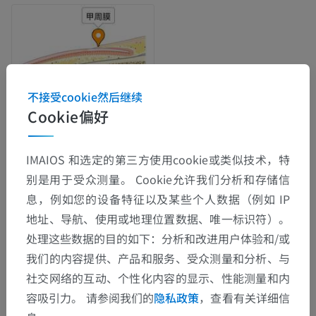
不接受cookie然后继续
Cookie偏好
IMAIOS 和选定的第三方使用cookie或类似技术，特
别是用于受众测量。 Cookie允许我们分析和存储信
解剖层次
息，例如您的设备特征以及某些个人数据（例如 IP
地址、导航、使用或地理位置数据、唯一标识符）。
人体解剖学2
处理这些数据的目的如下：分析和改进用户体验和/或
我们的内容提供、产品和服务、受众测量和分析、与
人体
>
整合系统
>
共同体被
>
皮肤附属器
>
社交网络的互动、个性化内容的显示、性能测量和内
指甲, 趾甲
>
甲周膜
容吸引力。 请参阅我们的
隐私政策
，查看有关详细信