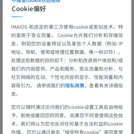
解剖层次
Cookie偏好
人体解剖学2
IMAIOS 和选定的第三方使用cookie或类似技术，特
别是用于受众测量。 Cookie允许我们分析和存储信
一般解剖
>
参考平面
息，例如您的设备特征以及某些个人数据（例如 IP
地址、导航、使用或地理位置数据、唯一标识符）。
底层结构：
处理这些数据的目的如下：分析和改进用户体验和/或
纵平面
我们的内容提供、产品和服务、受众测量和分析、与
水平面或横切面
社交网络的互动、个性化内容的显示、性能测量和内
容吸引力。 请参阅我们的
隐私政策
，查看有关详细信
息。
翻译
您可以随时通过访问我们的cookie设置工具自由地给
予、拒绝或撤回您的同意。 如果您不同意使用这些技
术，我们将认为您也反对任何基于合法利益的cookie
存储。 您可以通过单击“接受所有cookie”来同意使