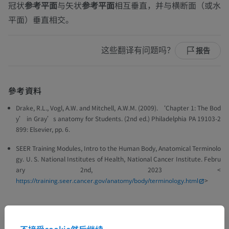
冠状
参考平面
与矢状
参考平面
相互垂直，并与横断面（或水
平面）垂直相交。
这些翻译有问题吗？
报告
參考資料
Drake, R.L., Vogl, A.W. and Mitchell, A.W.M. (2009). ‘Chapter 1: The Bod
y’ in
Gray’s anatomy for Students.
(2nd ed.) Philadelphia PA 19103-2
899: Elsevier, pp. 6.
SEER Training Modules, Intro to the Human Body, Anatomical Terminolo
gy. U. S. National Institutes of Health, National Cancer Institute. Febru
ary 2nd, 2023 <
>
https://training.seer.cancer.gov/anatomy/body/terminology.html
不接受cookie然后继续