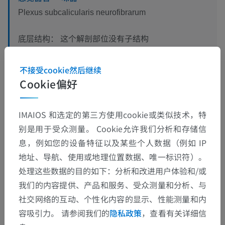
Plexus subcalicularis neurofibrarum
这个解剖部位没有子结构
底层结构：
不接受cookie然后继续
Cookie偏好
翻译
IMAIOS 和选定的第三方使用cookie或类似技术，特
别是用于受众测量。 Cookie允许我们分析和存储信
发现错误？
息，例如您的设备特征以及某些个人数据（例如 IP
地址、导航、使用或地理位置数据、唯一标识符）。
欢迎提出更正、翻译或内容改进的建议。
处理这些数据的目的如下：分析和改进用户体验和/或
我们的内容提供、产品和服务、受众测量和分析、与
检举错误
社交网络的互动、个性化内容的显示、性能测量和内
容吸引力。 请参阅我们的
隐私政策
，查看有关详细信
下载APP