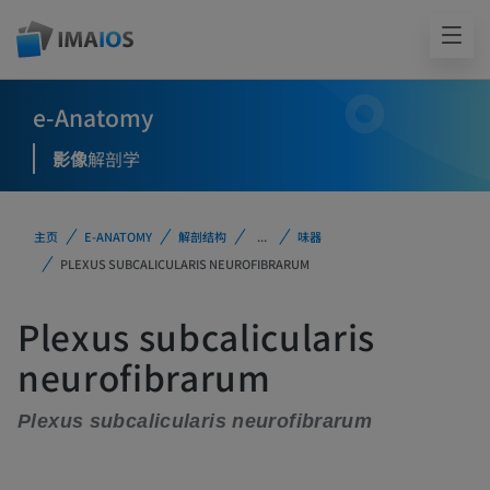
e-Anatomy
影像
解剖学
主页
E-ANATOMY
解剖结构
...
味器
PLEXUS SUBCALICULARIS NEUROFIBRARUM
Plexus subcalicularis
neurofibrarum
Plexus subcalicularis neurofibrarum