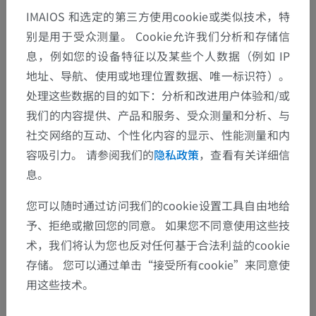
IMAIOS 和选定的第三方使用cookie或类似技术，特
别是用于受众测量。 Cookie允许我们分析和存储信
息，例如您的设备特征以及某些个人数据（例如 IP
地址、导航、使用或地理位置数据、唯一标识符）。
处理这些数据的目的如下：分析和改进用户体验和/或
我们的内容提供、产品和服务、受众测量和分析、与
社交网络的互动、个性化内容的显示、性能测量和内
解剖层次
容吸引力。 请参阅我们的
隐私政策
，查看有关详细信
息。
人体解剖学2
您可以随时通过访问我们的cookie设置工具自由地给
予、拒绝或撤回您的同意。 如果您不同意使用这些技
人体
>
整合系统
>
心血管系统
>
体循环静脉
>
术，我们将认为您也反对任何基于合法利益的cookie
上腔静脉
>
头臂静脉
>
椎静脉
>
枕下静脉丛
存储。 您可以通过单击“接受所有cookie”来同意使
用这些技术。
底层结构：
枕下海绵窦