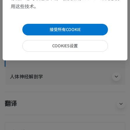
用这些技术。
人体解剖学1
接受所有COOKIE
系统解剖学
>
心血管系统
>
静脉
>
上腔静脉
>
奇静脉
>
脊柱静脉
>
椎外后静脉丛
COOKIES设置
这个解剖部位没有子结构
底层结构：
人体神经解剖学
翻译