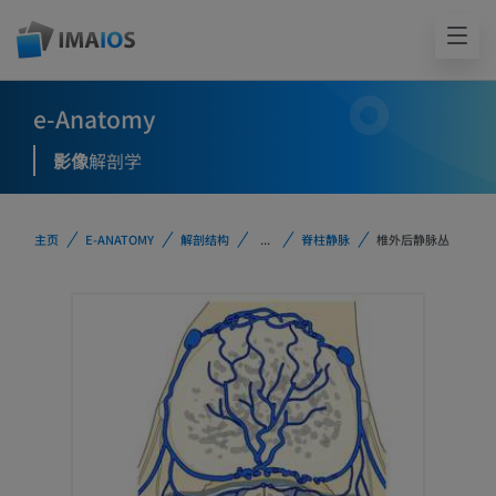
e-Anatomy
影像
解剖学
主页
E-ANATOMY
解剖结构
...
脊柱静脉
椎外后静脉丛