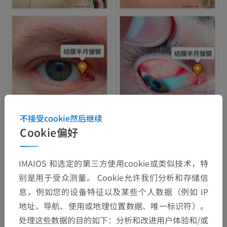
不接受cookie然后继续
Cookie偏好
解剖层次
IMAIOS 和选定的第三方使用cookie或类似技术，特
别是用于受众测量。 Cookie允许我们分析和存储信
人体解剖学2
息，例如您的设备特征以及某些个人数据（例如 IP
人体
>
整合系统
>
感觉器官
>
眼
>
地址、导航、使用或地理位置数据、唯一标识符）。
辅助视觉结构
>
结膜
>
处理这些数据的目的如下：分析和改进用户体验和/或