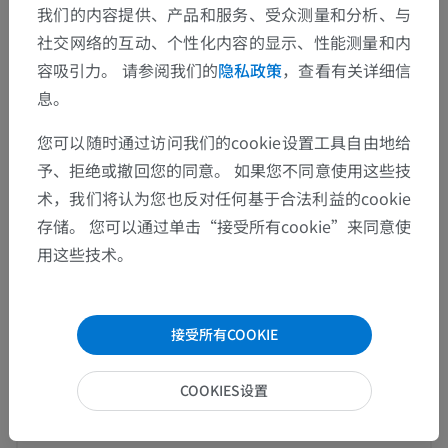
Plica semilunaris conjunctivae
我们的内容提供、产品和服务、受众测量和分析、与
社交网络的互动、个性化内容的显示、性能测量和内
这个解剖部位没有子结构
底层结构：
容吸引力。 请参阅我们的
隐私政策
，查看有关详细信
息。
人体解剖学1
您可以随时通过访问我们的cookie设置工具自由地给
予、拒绝或撤回您的同意。 如果您不同意使用这些技
术，我们将认为您也反对任何基于合法利益的cookie
人体神经解剖学
存储。 您可以通过单击“接受所有cookie”来同意使
用这些技术。
动物的比较解剖学
接受所有COOKIE
翻译
COOKIES设置