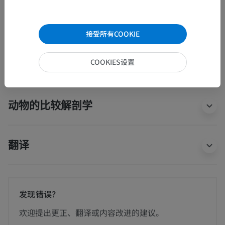
系统解剖学
>
呼吸系统
>
喉
>
喉腔
>
喉前庭
>
前庭襞
接受所有COOKIE
这个解剖部位没有子结构
底层结构：
COOKIES设置
动物的比较解剖学
翻译
发现错误？
欢迎提出更正、翻译或内容改进的建议。