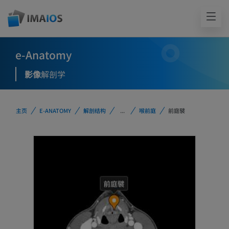
e-Anatomy
影像
解剖学
主页
E-ANATOMY
解剖结构
...
喉前庭
前庭襞