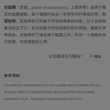
前庭襞
（室襞；
plicœ ventriculares
；上假声带）是两个厚
实的黏膜皱襞，每个皱襞内包含一条狭窄的纤维组织带，即
室韧带
。室韧带前方附着于甲状软骨角的内面，位于会厌附
着点的正下方；后方附着于杓状软骨的前外侧面，略高于声
带突处。该韧带的下缘包被于黏膜之中，形成一个游离的半
月形缘，构成喉室的上界。
这些翻译有问题吗？
报告
參考資料
This definition incorporates text from a public domain edition of Gray's
Anatomy (20th U.S. edition of Gray's Anatomy of the Human Body,
published in 1918 – from http://www.bartleby.com/107/).