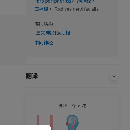
Pars peripherica
>
颅神经
>
面神经
>
Radices nervi facialis
底层结构：
[三叉神经]运动根
中间神经
翻译
全身
选择一个区域