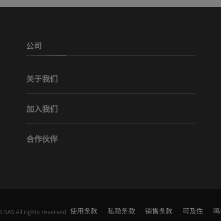
优质会员
优质会员
腿（动脉和骨
计算机体层摄
公司
免費
关于我们
下肢血管造影
血管造影术
加入我们
免費
合作伙伴
使用条款
私隐条款
销售条款
可及性
鸣
SAS All rights reserved