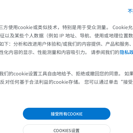
优质会员
优质会员
不
肩MRI
下肢X光照片
的第三方使用cookie或类似技术，特别是用于受众测量。 Cooki
MRI
放射影像学
征以及某些个人数据（例如 IP 地址、导航、使用或地理位置
优质会员
免費
如下：分析和改进用户体验和/或我们的内容提供、产品和服务
性化内容的显示、性能测量和内容吸引力。 请参阅我们的
隐私
腕MRI
下肢MRI
MRI
MRI
优质会员
优质会员
我们的cookie设置工具自由地给予、拒绝或撤回您的同意。 如
对任何基于合法利益的cookie存储。 您可以通过单击“接受所
肘部MRI
髋MRI
MRI
MRI
优质会员
优质会员
接受所有COOKIE
手部MRI
膝MRI
MRI
MRI
COOKIES设置