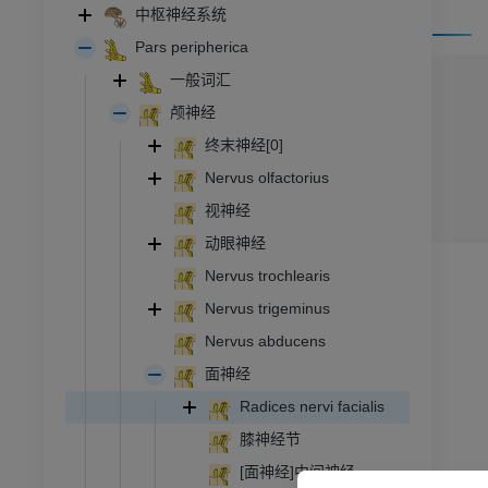
中枢神经系统
Pars peripherica
一般词汇
颅神经
终末神经[0]
Nervus olfactorius
视神经
动眼神经
Nervus trochlearis
Nervus trigeminus
Nervus abducens
面神经
跗 - 足
Radices nervi facialis
膝神经节
踝关节磁共振成像
MRI
[面神经]中间神经