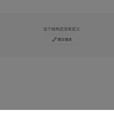
这个结构还没有定义
建议描述
上肢
下肢
上肢MRI
下肢血管造影
MRI
插画