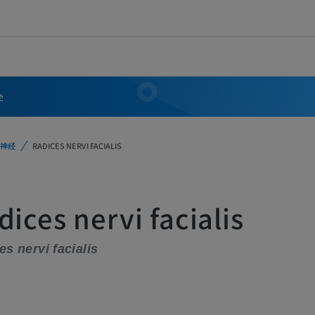
学
神经
RADICES NERVI FACIALIS
dices nervi facialis
es nervi facialis
义