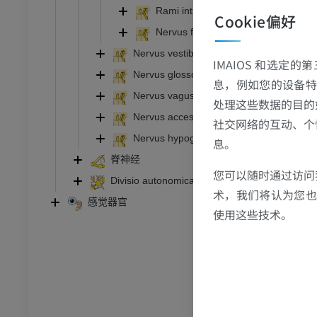
Rami intracraniales
员
优质会员
Cookie偏好
Nervus facialis proprius
关节造影
前足MRI
Nervus vestibulocochlearis
IMAIOS 和选定
节造影
MRI
Nervus glossopharyngeus
息，例如您的设备特
员
优质会员
Nervus vagus
处理这些数据的目的
Nervus accessorius
社交网络的互动、个
RI
下肢MRI
Nervus hypoglossus
息。
MRI
脊神经
员
优质会员
您可以随时通过访问
Divisio autonomica
术，我们将认为您也反
感觉器官
光照片
下肢X光照片
使用这些技术。
像学
放射影像学
免費
管造影
下肢血管造影
插画