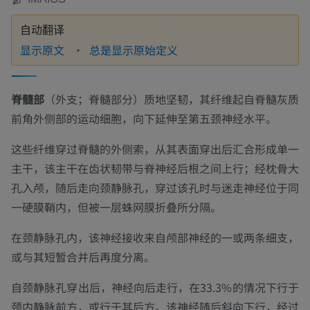
自动翻译
显示原文
总是显示原始定义
脊髓部
（
外支；脊髓部分
）质地坚韧，其纤维
起自
脊髓灰质
前角外侧部的运动细胞，向下延伸至第五颈神经水平。
这些纤维穿过脊髓的外侧索，从其表面穿出后汇合形成单一
主干，该主干在齿状韧带与脊神经后根之间上行；经枕骨大
孔入颅，随后走向颈静脉孔，穿过该孔时与迷走神经位于同
一硬膜鞘内，但被一层蛛网膜折叠所分隔。
在颈静脉孔内，该神经接收来自颅部神经的一或两条细支，
或与其短暂合并后再度分离。
自颈静脉孔穿出后，神经向后走行，在33.3%的情况下行于
颈内静脉前方，或行于其后方。该神经随后斜向下行，经过