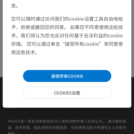
息。
下载APP
您可以随时通过访问我们的cookie设置工具自由地给
予、拒绝或撤回您的同意。 如果您不同意使用这些技
术，我们将认为您也反对任何基于合法利益的cookie
存储。 您可以通过单击“接受所有cookie”来同意使
用这些技术。
接受所有COOKIE
COOKIES设置
IMAIOS是一家旨在帮助和培训人类和动物护理人员的公司。 透过解剖图
谱、医学影像、临床病例协作数据库、在线课程为医疗保健专业人员提供
服务……