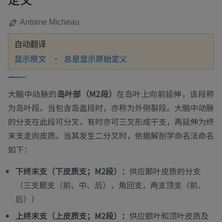
Antoine Micheau
自动翻译
显示原文
总是显示原始定义
大脑中动脉的
岛叶部（M2段）
在岛叶上向前延伸，该段称
为岛叶段。当包含岛盖段时，亦称为外侧裂段。大脑中动脉
的分支在此段可分叉，有时亦可三叉形成干支，再延伸为终
末支走向皮质。当其发生二分叉时，依据解剖学命名法命名
如下：
下终末支（下皮质支；M2段）：
供应颞叶皮质的分支
（三支颞支（前、中、后），角回支，两支顶支（前、
后））
上终末支（上皮质支；M2段）：
供应额叶和顶叶皮质及