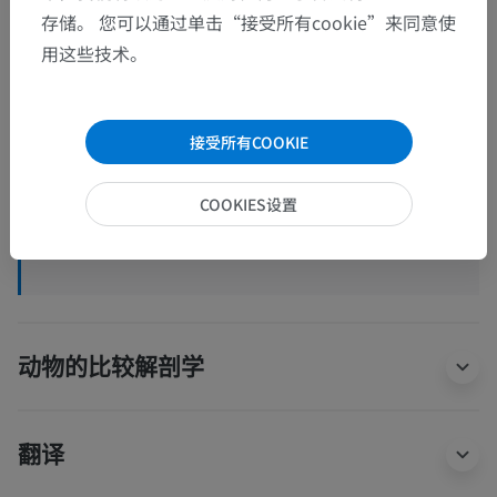
人体解剖学1
存储。 您可以通过单击“接受所有cookie”来同意使
用这些技术。
人体神经解剖学
Pars peripherica
>
颅神经
>
面神经
>
接受所有COOKIE
Nervus facialis proprius
>
腮腺内丛
>
Divisio superior
>
颧支
COOKIES设置
这个解剖部位没有子结构
底层结构：
动物的比较解剖学
翻译