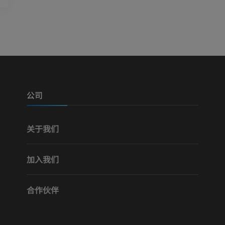
可视人计划
下肢CTA
摄影
计算机体层摄
优质会员
优质会员
腿（动脉和骨
计算机体层摄
公司
免費
关于我们
下肢血管造影
血管造影术
加入我们
免費
合作伙伴