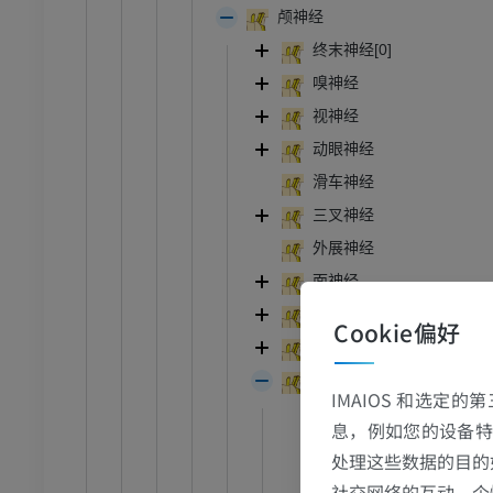
颅神经
终末神经[0]
嗅神经
视神经
动眼神经
滑车神经
三叉神经
外展神经
面神经
前庭蜗神经
Cookie偏好
舌咽神经
迷走神经
IMAIOS 和选定
[迷走神经]上神经节
息，例如您的设备特
脑膜支
处理这些数据的目的
[迷走神经]耳支
社交网络的互动、个