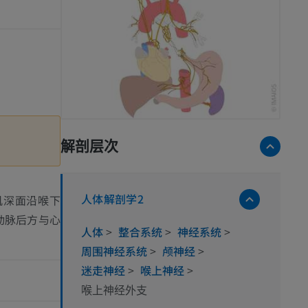
解剖层次
人体解剖学2
肌深面沿喉下
动脉后方与心
人体
>
整合系统
>
神经系统
>
周围神经系统
>
颅神经
>
迷走神经
>
喉上神经
>
喉上神经外支