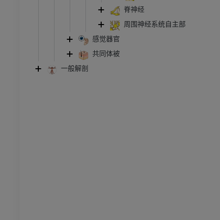
免費
脊神经
周围神经系统自主部
管造影
下肢血管造影
插画
感觉器官
共同体被
员
优质会员
一般解剖
踝关节和足部计算机断层
扫描
计算机体层摄影
优质会员