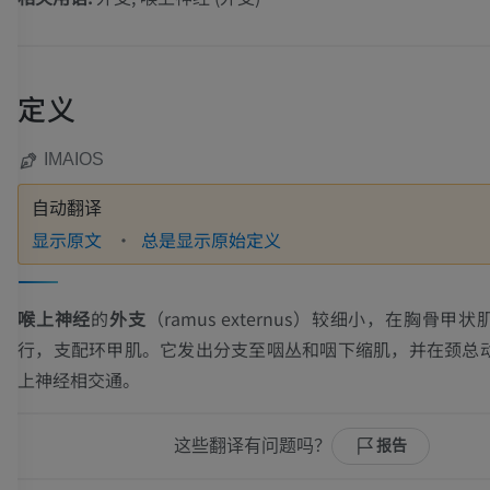
定义
IMAIOS
自动翻译
显示原文
总是显示原始定义
喉上神经
的
外支
（
ramus externus
）较细小，在胸骨甲状
行，支配环甲肌。它发出分支至咽丛和咽下缩肌，并在颈总
上神经相交通。
这些翻译有问题吗？
报告