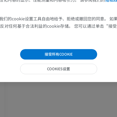
上肢
下肢
上肢MRI
下肢血管造影
我们的cookie设置工具自由地给予、拒绝或撤回您的同意。 如
MRI
插画
对任何基于合法利益的cookie存储。 您可以通过单击“接受所
优质会员
优质会员
肩MRI
下肢X光照片
MRI
放射影像学
接受所有COOKIE
优质会员
免費
COOKIES设置
腕MRI
下肢MRI
MRI
MRI
优质会员
优质会员
肘部MRI
髋MRI
MRI
MRI