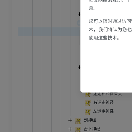
跗 - 足
[迷走神经]下神经节
息。
[迷走神经]咽支
踝关节磁共振成像
您可以随时通过访问
喉上神经
MRI
术，我们将认为您也反
喉上神经外支
员
优质会员
使用这些技术。
喉上神经内支
迷走神经颈上心支
关节造影
前足MRI
节造影
MRI
迷走神经颈下心支
喉返神经
员
优质会员
迷走神经胸心支
RI
下肢MRI
迷走神经支气管支
MRI
迷走神经食管支
员
优质会员
右迷走神经
左迷走神经
光照片
下肢X光照片
副神经
像学
放射影像学
舌下神经