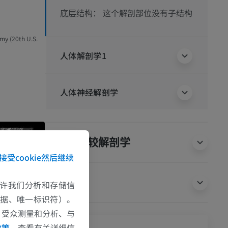
这个解剖部位没有子结构
底层结构：
omy (20th U.S.
人体解剖学1
人体神经解剖学
动物的比较解剖学
接受cookie然后继续
翻译
e允许我们分析和存储信
数据、唯一标识符）。
、受众测量和分析、与
政策
，查看有关详细信