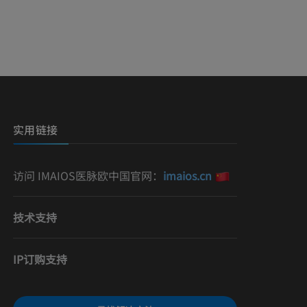
影
）
影
实用链接
访问 IMAIOS医脉欧中国官网：
imaios.cn
技术支持
IP订购支持