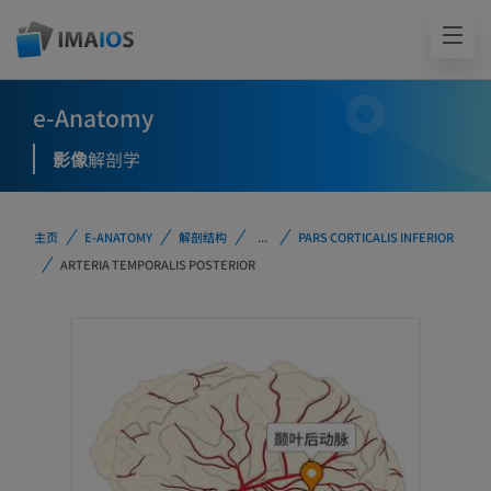
e-Anatomy
影像
解剖学
主页
E-ANATOMY
解剖结构
...
PARS CORTICALIS INFERIOR
ARTERIA TEMPORALIS POSTERIOR