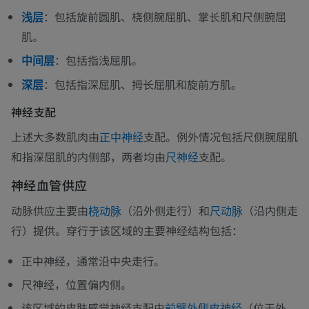
：包括旋前圆肌、桡侧腕屈肌、掌长肌和尺侧腕屈
浅层
肌。
：包括指浅屈肌。
中间层
：包括指深屈肌、拇长屈肌和旋前方肌。
深层
神经支配
上述大多数肌肉由
支配。例外情况包括尺侧腕屈肌
正中神经
和指深屈肌的内侧部，两者均由
支配。
尺神经
神经血管供应
动脉供应主要由
（沿外侧走行）和
（沿内侧走
桡动脉
尺动脉
行）提供。穿行于该区域的主要神经结构包括：
正中神经，通常沿中央走行。
尺神经，位置偏内侧。
该区域的皮肤感觉神经支配由
（位于外
前臂外侧皮神经