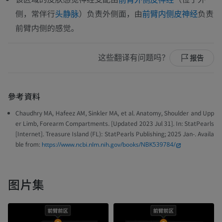
侧，常伴行
）负责外侧面，由
负责
头静脉
前臂内侧皮神经
前臂内侧的感觉。
这些翻译有问题吗？
报告
參考資料
Chaudhry MA, Hafeez AM, Sinkler MA, et al. Anatomy, Shoulder and Upp
er Limb, Forearm Compartments. [Updated 2023 Jul 31]. In: StatPearls
[Internet]. Treasure Island (FL): StatPearls Publishing; 2025 Jan-. Availa
ble from:
https://www.ncbi.nlm.nih.gov/books/NBK539784/
图片集