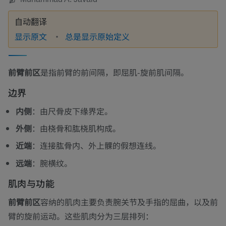
自动翻译
显示原文
总是显示原始定义
前臂前区
是指前臂的前间隔，即屈肌-旋前肌间隔。
边界
内侧
：由尺骨皮下缘界定。
外侧
：由桡骨和肱桡肌构成。
近端
：连接肱骨内、外上髁的假想连线。
远端
：腕横纹。
肌肉与功能
前臂前区
容纳的肌肉主要负责腕关节及手指的屈曲，以及前
臂的旋前运动。这些肌肉分为三层排列：