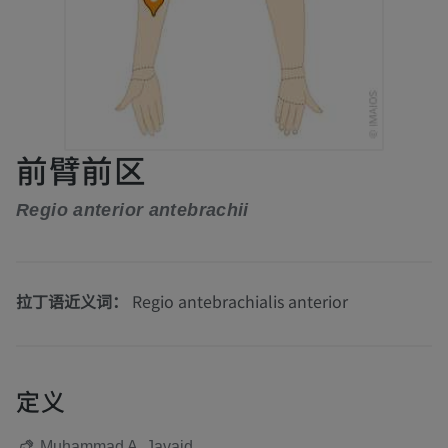
前臂前区
Regio anterior antebrachii
拉丁语近义词：
Regio antebrachialis anterior
定义
Muhammad A. Javaid