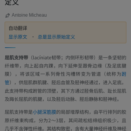
定义
Antoine Micheau
自动翻译
显示原文
总是显示原始定义
屈肌支持带
（lacíniate韧带；内侧环形韧带）是一条坚韧的
纤维带，向上起自内踝，向下延伸至跟骨边缘（及足底腱
膜），将该区域一系列骨性沟槽转变为管道（统称为
跗
），供屈肌群肌腱、胫后血管及胫神经通过，进入足底。
管
此支持带构成跗管的顶壁，其下方通过胫骨后肌、趾长屈肌
及踇长屈肌的肌腱，以及胫后动脉、胫后静脉和胫神经。
屈肌支持带是
的局部增厚结构，由平行排列的胶
小腿深筋膜
原纤维束构成，分为2～3层，其间疏松结缔组织极少，且
几乎不含弹性纤维。其结构致密，含有大量神经纤维及神经