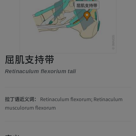
屈肌支持带
Retinaculum flexorium tali
拉丁语近义词：
Retinaculum flexorum; Retinaculum
musculorum flexorum