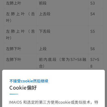
左肺上叶
前段
S3
左肺上叶（舌
上舌段
S4
叶）
左肺上叶（舌
下舌段
S5
叶）
左肺下叶
上段
S6
左肺下叶
前内底段（常为S7+S8融
S7+S
合）
8
左肺下叶
外底段
S9
不接受cookie然后继续
Cookie偏好
左肺下叶
后底段
S10
IMAIOS 和选定的第三方使用cookie或类似技术，特
这些翻译有问题吗？
报告