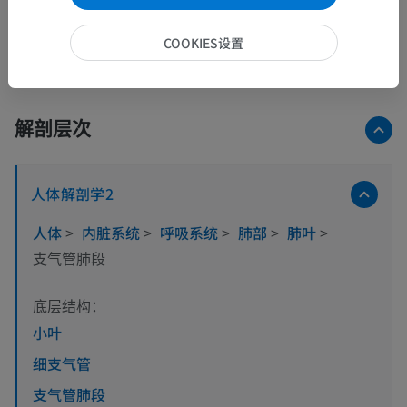
COOKIES设置
解剖层次
人体解剖学2
人体
>
内脏系统
>
呼吸系统
>
肺部
>
肺叶
>
支气管肺段
底层结构：
小叶
细支气管
支气管肺段