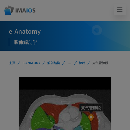
e-Anatomy
影像
解剖学
主页
E-ANATOMY
解剖结构
...
肺叶
支气管肺段