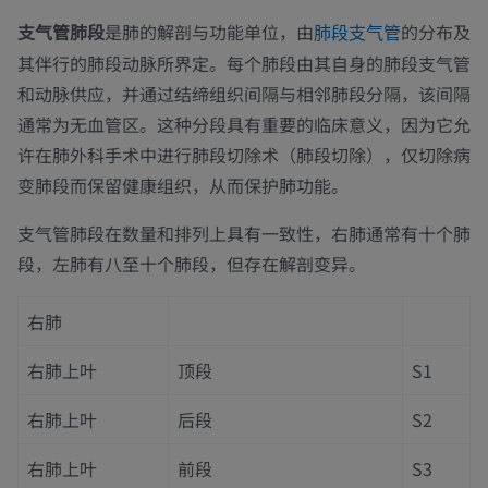
支气管肺段
是肺的解剖与功能单位，由
的分布及
肺段支气管
其伴行的肺段动脉所界定。每个肺段由其自身的肺段支气管
和动脉供应，并通过结缔组织间隔与相邻肺段分隔，该间隔
通常为无血管区。这种分段具有重要的临床意义，因为它允
许在肺外科手术中进行肺段切除术（肺段切除），仅切除病
变肺段而保留健康组织，从而保护肺功能。
支气管肺段在数量和排列上具有一致性，右肺通常有十个肺
段，左肺有八至十个肺段，但存在解剖变异。
右肺
右肺上叶
顶段
S1
右肺上叶
后段
S2
右肺上叶
前段
S3