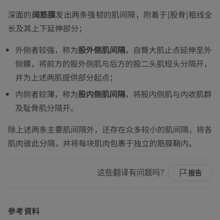
深面的
阔筋膜
发出两条强韧的肌间隔，附着于[股骨]粗线全
长及其上下延伸部分；
外侧者较强，称为
股外侧肌间隔
，自臀大肌止点延伸至外
侧髁，将前方的股外侧肌与后方的股二头肌短头分隔开，
并为上述两肌提供部分起点；
内侧者较薄，称为
股内侧肌间隔
，将股内侧肌与内收肌群
及耻骨肌分隔开。
除上述两条主要肌间隔外，还存在众多较小的肌间隔，将各
肌肉彼此分隔，并将每块肌肉包裹于独立的筋膜鞘内。
这些翻译有问题吗？
报告
參考資料