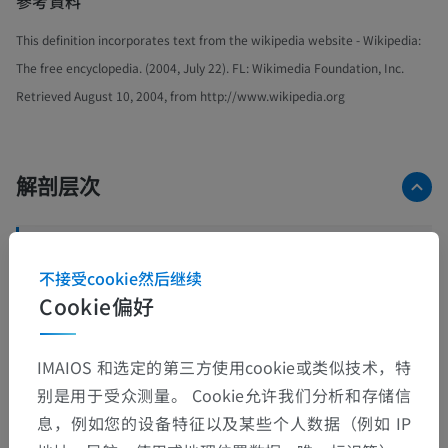
參考資料
This definition incorporates text from the wikipedia website - Wikipedia:
The free encyclopedia. (2004, July 22). FL: Wikimedia Foundation, Inc.
Retrieved August 10, 2004, from http://www.wikipedia.org
解剖层次
人体解剖学1
不接受cookie然后继续
系统解剖学
>
心血管系统
>
心脏
>
Cookie偏好
原发隔
这个解剖部位没有子结构
底层结构：
IMAIOS 和选定的第三方使用cookie或类似技术，特
别是用于受众测量。 Cookie允许我们分析和存储信
息，例如您的设备特征以及某些个人数据（例如 IP