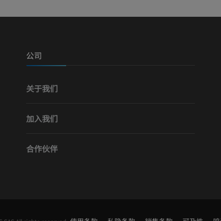
摄影
计算机体层摄
优质会员
优质会员
腿（动脉和骨
计算机体层摄
公司
免費
关于我们
下肢血管造影
血管造影术
加入我们
免費
合作伙伴
使用条款
私隐条款
销售条款
可及性
鸣