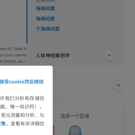
海绵间窦
海绵间窦
下海绵间窦
mont AS, Tubbs R
人体神经解剖学
 to trans-spheno
6:106000. doi: 1
atomy (20th U.S.
接受cookie然后继续
翻译
ttp://www.bartle
e允许我们分析和存储信
数据、唯一标识符）。
全身
、受众测量和分析、与
选择一个区域
政策
，查看有关详细信