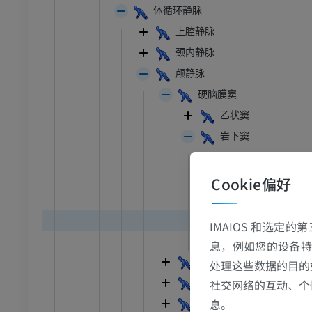
体循环静脉
上腔静脉
颈内静脉
颅静脉
硬脑膜窦
乙状窦
岩下窦
迷路静脉
海绵窦
Cookie偏好
蝶顶窦
海绵间窦
IMAIOS 和选定
基底静脉
息，例如您的设备特
板障静脉
跗 - 足
处理这些数据的目的
社交网络的互动、个
导静脉
踝关节磁共振成像
息。
眶静脉