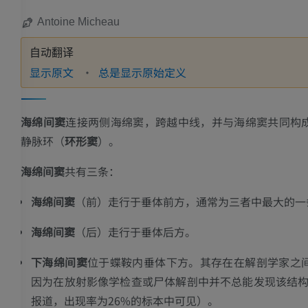
Antoine Micheau
自动翻译
显示原文
总是显示原始定义
海绵间窦
连接两侧海绵窦，跨越中线，并与海绵窦共同构
静脉环（
环形窦
）。
海绵间窦
共有三条：
海绵间窦
（前）走行于垂体前方，通常为三者中最大的一
海绵间窦
（后）走行于垂体后方。
下海绵间窦
位于蝶鞍内垂体下方。其存在在解剖学家之
因为在放射影像学检查或尸体解剖中并不总能发现该结构（
报道，出现率为26%的标本中可见）。