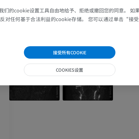
MRI
插画
我们的cookie设置工具自由地给予、拒绝或撤回您的同意。 如
优质会员
优质会员
对任何基于合法利益的cookie存储。 您可以通过单击“接受所
肩MRI
下肢X光照片
MRI
放射影像学
优质会员
免費
接受所有COOKIE
腕MRI
下肢MRI
COOKIES设置
MRI
MRI
优质会员
优质会员
肘部MRI
髋MRI
MRI
MRI
优质会员
优质会员
手部MRI
膝MRI