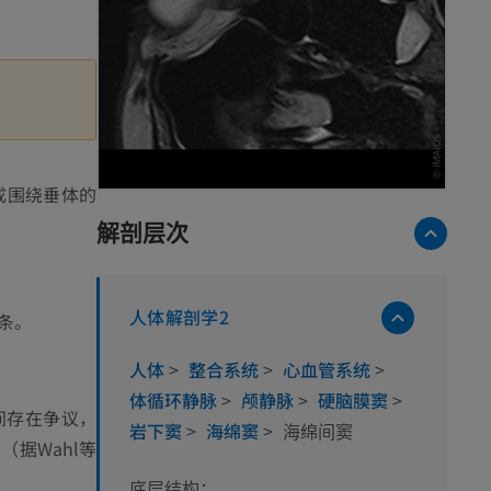
成围绕垂体的
解剖层次
人体解剖学2
条。
人体
>
整合系统
>
心血管系统
>
体循环静脉
>
颅静脉
>
硬脑膜窦
>
间存在争议，
岩下窦
>
海绵窦
>
海绵间窦
据Wahl等
底层结构：