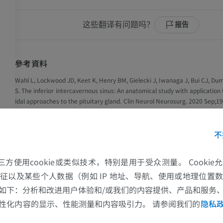
这些翻译有问题吗？
报告
參考資料
Wahl L, Lockwood JD, Keet K, Henry BM, Gielecki J, Iwanaga J, Bui CJ, Du
S. The inferior intercavernous sinus: An anatomical study with application
idal approaches to the pituitary gland. Clin Neurol Neurosurg. 2020 Sep;19
0.1016/j.clineuro.2020.106000. Epub 2020 Jun 6. PMID: 32574965.
This definition incorporates text from a public domain edition of Gray's An
不
edition of Gray's Anatomy of the Human Body, published in 1918 – from h
by.com/107/).
的第三方使用cookie或类似技术，特别是用于受众测量。 Cooki
丛
征以及某些个人数据（例如 IP 地址、导航、使用或地理位置
图片集
上肢
下肢
如下：分析和改进用户体验和/或我们的内容提供、产品和服务
性化内容的显示、性能测量和内容吸引力。 请参阅我们的
隐私
上肢MRI
下肢血管造影