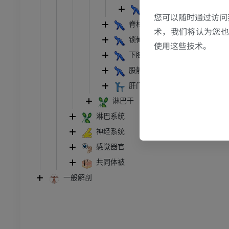
MRI
大脑静脉
您可以随时通过访问
员
优质会员
脊柱静脉
术，我们将认为您也反
锁骨下静脉
使用这些技术。
关节造影
前足MRI
下腔静脉
节造影
MRI
股静脉
员
优质会员
肝门静脉
淋巴干
RI
下肢MRI
MRI
淋巴系统
神经系统
员
优质会员
感觉器官
光照片
下肢X光照片
共同体被
像学
放射影像学
一般解剖
免費
管造影
下肢血管造影