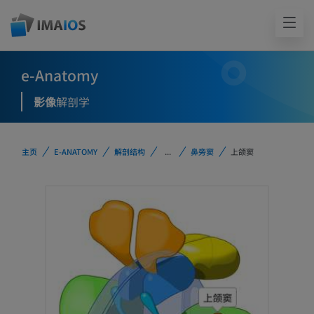
e-Anatomy
影像
解剖学
主页
E-ANATOMY
解剖结构
...
鼻旁窦
上颌窦