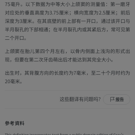
75毫升。以下数据为中等大小上颌窦的测量值：第一磨牙
对应处的垂直高度为3.75厘米；横向宽度为2.5厘米；前后
深度为3厘米。在其底壁的前上部有一开口，通过该开口与
半月裂孔的下部相通；在半月裂孔内或其紧后方，常可见第
二个开口。
上颌窦在胎儿第四个月左右，以骨内侧面上浅沟的形式出
现，但要在第二次牙齿萌出后才能达到其完全大小。
出生时，其背腹方向的长度约为7毫米，至二十个月时约为
20毫米。
这些翻译有问题吗？
报告
參考資料
This definition incorporates text from a public domain edition of Gray's