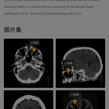
Anatomy (20th U.S. edition of Gray's Anatomy of the Human Body,
published in 1918 – from http://www.bartleby.com/107/).
图片集