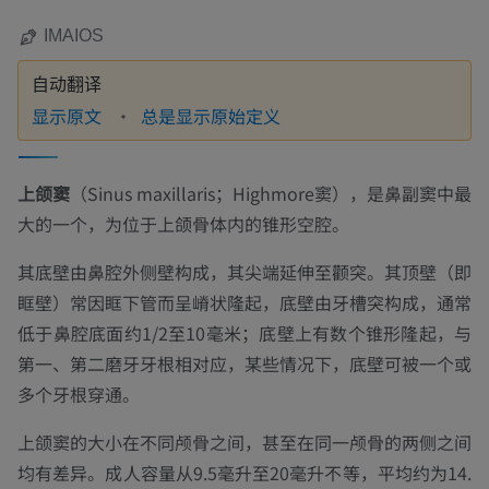
IMAIOS
自动翻译
显示原文
总是显示原始定义
上颌窦
（Sinus maxillaris；Highmore窦），是鼻副窦中最
大的一个，为位于上颌骨体内的锥形空腔。
其底壁由鼻腔外侧壁构成，其尖端延伸至颧突。其顶壁（即
眶壁）常因眶下管而呈嵴状隆起，底壁由牙槽突构成，通常
低于鼻腔底面约1/2至10毫米；底壁上有数个锥形隆起，与
第一、第二磨牙牙根相对应，某些情况下，底壁可被一个或
多个牙根穿通。
上颌窦的大小在不同颅骨之间，甚至在同一颅骨的两侧之间
均有差异。成人容量从9.5毫升至20毫升不等，平均约为14.