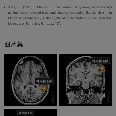
Snell, R.S. (2010). ‘Chapter 16: The ventricular system, the cerebrospi
nal fluid, and the blood-brain and blood cerebrospinal fluid barriers’, in
Clinical Neuroanatomy
. (7th ed.) Philadelphia: Wolters Kluwer Health/L
ippincott Williams & Wilkins, pp. 457.
图片集