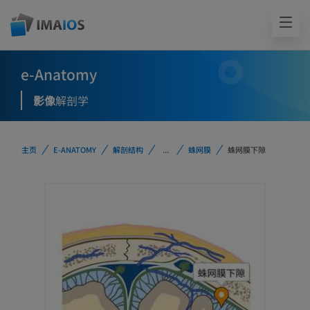
e-Anatomy
影像
解剖学
主页
E-ANATOMY
解剖结构
...
蛛网膜
蛛网膜下隙