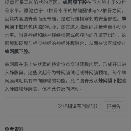
视盘可呈现凹陷状的原因。
蛛网膜下腔
在下方终止于S2椎
骨水平。腰池位于L1椎骨水平的脊髓圆锥与S2椎骨之间，
因其内含脑脊液而无脊髓，是进行腰椎穿刺的安全部位。
蛛
网膜下腔
还包绕脑的动脉，随其进入脑组织并延伸至小动脉
水平。当脊神经和脑神经经椎管或颅腔内的孔道穿出时，蛛
网膜和硬膜与相应神经的神经外膜融合，从而在该区域终止
蛛网膜下腔
。
蛛网膜在沿上矢状窦的特定位点穿过硬膜内层，形成开口进
入静脉窦。这些突起称为蛛网膜绒毛或蛛网膜颗粒。每个蛛
网膜绒毛具有单向瓣膜的功能，允许脑脊液从
蛛网膜下腔
流
入硬脑膜静脉窦，但不允许反向流动。
这些翻译有问题吗？
报告
參考資料