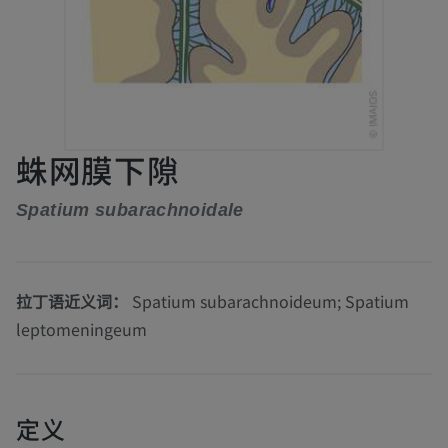
蛛网膜下隙
Spatium subarachnoidale
拉丁语近义词：
Spatium subarachnoideum; Spatium
leptomeningeum
定义