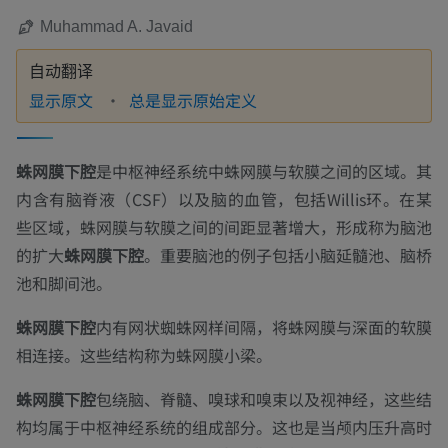
Muhammad A. Javaid
自动翻译
显示原文
总是显示原始定义
蛛网膜下腔
是中枢神经系统中蛛网膜与软膜之间的区域。其
内含有脑脊液（CSF）以及脑的血管，包括Willis环。在某
些区域，蛛网膜与软膜之间的间距显著增大，形成称为脑池
的扩大
蛛网膜下腔
。重要脑池的例子包括小脑延髓池、脑桥
池和脚间池。
蛛网膜下腔
内有网状蜘蛛网样间隔，将蛛网膜与深面的软膜
相连接。这些结构称为蛛网膜小梁。
蛛网膜下腔
包绕脑、脊髓、嗅球和嗅束以及视神经，这些结
构均属于中枢神经系统的组成部分。这也是当颅内压升高时