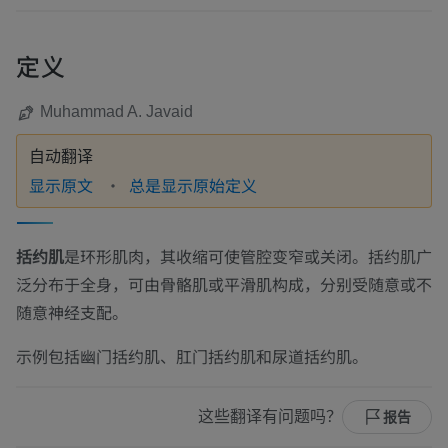
定义
Muhammad A. Javaid
自动翻译
显示原文
总是显示原始定义
括约肌
是环形肌肉，其收缩可使管腔变窄或关闭。括约肌广
泛分布于全身，可由骨骼肌或平滑肌构成，分别受随意或不
随意神经支配。
示例包括幽门括约肌、肛门括约肌和尿道括约肌。
这些翻译有问题吗？
报告