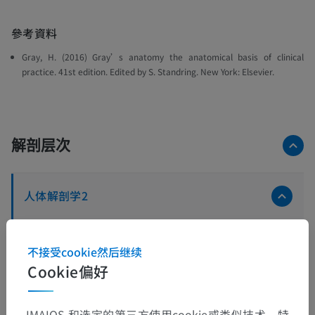
參考資料
Gray, H. (2016)
Gray’s anatomy the anatomical basis of clinical
practice
. 41st edition. Edited by S. Standring. New York: Elsevier.
解剖层次
人体解剖学2
人体
>
肌肉骨骼系统
>
肌肉系统
>
肌肉
>
括约肌
不接受cookie然后继续
这个解剖部位没有子结构
底层结构：
Cookie偏好
IMAIOS 和选定的第三方使用cookie或类似技术，特