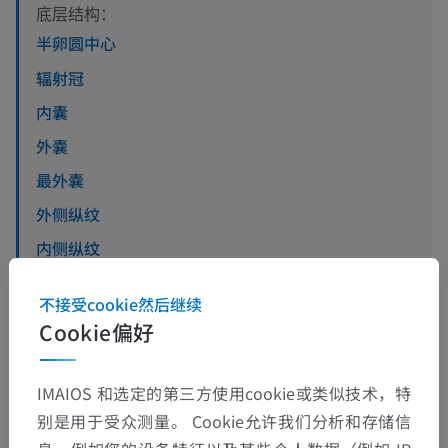
底层结构：
半卵圆中心
辐射冠
内囊
外嚢
最外嚢
外侧纵纹
内侧纵纹
终纹
不接受cookie然后继续
Cookie偏好
查看更多
IMAIOS 和选定的第三方使用cookie或类似技术，特
别是用于受众测量。 Cookie允许我们分析和存储信
人体解剖学1