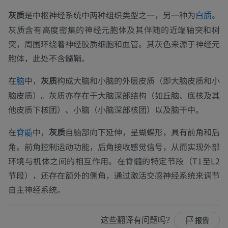
灰质
是中枢神经系统中两种组织类型之一，另一种为
。
白质
灰质含有高度密集的神经元胞体及其伴随的近端轴突和树
突，周围环绕着神经胶质细胞和血管。其灰色来源于神经元
胞体，此处不含髓鞘。
在
中，
灰质
构成大脑和小脑的外层皮质（即大脑皮质和小
脑
脑皮质）。灰质亦存在于大脑深部结构（如丘脑、底核及其
他皮质下核团）、小脑（小脑深部核团）以及脑干中。
在
中，
灰质
自脑部向下延伸，呈蝴蝶形，具有前角和后
脊髓
角。前角控制运动功能，后角接收感觉信号，从而实现外部
环境与机体之间的相互作用。在脊髓的特定节段（T1至L2
节段），还存在额外的侧角，通过激活交感神经系统来调节
自主神经系统。
这些翻译有问题吗？
报告