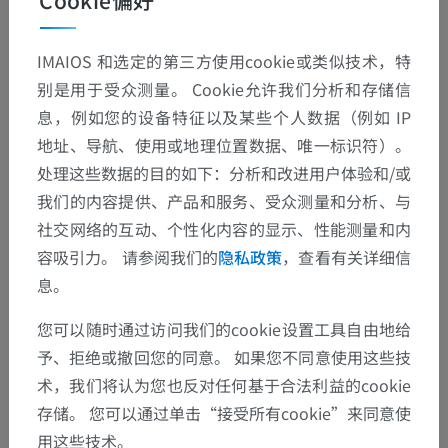
Cookie偏好
IMAIOS 和选定的第三方使用cookie或类似技术，特
别是用于受众测量。 Cookie允许我们分析和存储信
息，例如您的设备特征以及某些个人数据（例如 IP
地址、导航、使用或地理位置数据、唯一标识符）。
解剖层次
处理这些数据的目的如下：分析和改进用户体验和/或
我们的内容提供、产品和服务、受众测量和分析、与
社交网络的互动、个性化内容的显示、性能测量和内
人体解剖学2
容吸引力。 请参阅我们的
隐私政策
，查看有关详细信
息。
人体解剖学1
您可以随时通过访问我们的cookie设置工具自由地给
系统解剖学
>
神经系统
>
中枢神经系统
>
脊髓灰质
予、拒绝或撤回您的同意。 如果您不同意使用这些技
术，我们将认为您也反对任何基于合法利益的cookie
底层结构：
存储。 您可以通过单击“接受所有cookie”来同意使
神经核
用这些技术。