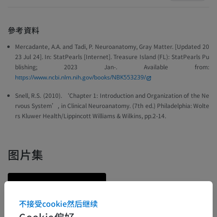
參考資料
Mercadante, A.A. and Tadi, P. Neuroanatomy, Gray Matter. [Updated 20
23 Jul 24]. In: StatPearls [Internet]. Treasure Island (FL): StatPearls Pu
blishing; 2023 Jan-. Available from:
https://www.ncbi.nlm.nih.gov/books/NBK553239/
Snell, R.S. (2010). ‘Chapter 1: Introduction and Organization of the Ne
rvous System’, in
Clinical Neuroanatomy
. (7th ed.) Philadelphia: Wolte
rs Kluwer Health/Lippincott Williams & Wilkins, pp.2-14.
图片集
不接受cookie然后继续