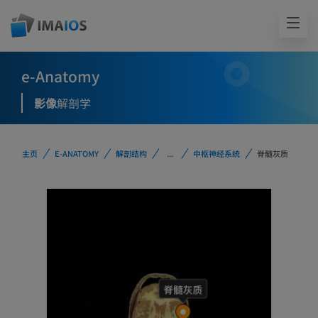
e-Anatomy
影像
解剖学
主页
E-ANATOMY
解剖结构
...
中枢神经系统
脊髓灰质