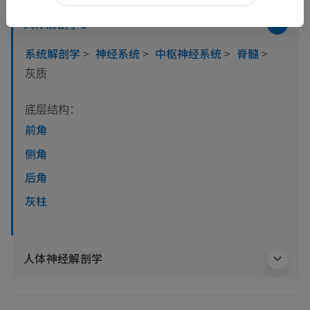
人体解剖学1
系统解剖学
>
神经系统
>
中枢神经系统
>
脊髓
>
灰质
底层结构：
前角
侧角
后角
灰柱
人体神经解剖学