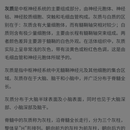
灰质
是中枢神经系统的主要组成部分，由神经元胞体、神经
毡、神经胶质细胞、突触和毛细血管构成。灰质与白质的区
别在于：灰质含有大量细胞体，而有髓鞘轴突相对较少；白
质则含有极少量细胞体，主要由长程有髓鞘轴突束组成。两
者颜色差异主要源于髓鞘的白色外观。在活体组织中，灰质
实际上呈非常浅的灰色，带有淡黄色或粉红色色调，这是由
毛细血管和神经元胞体所赋予的。
灰质是指中枢神经系统中无髓鞘神经元及其他细胞的集合区
域。灰质存在于大脑、脑干和小脑中，并广泛分布于脊髓全
长。
灰质分布于大脑半球表面及小脑表面，同时也见于大脑深
部、小脑深部及脑干。
脊髓中的灰质称为灰柱，沿脊髓全长走行，分为三个灰柱，
整体呈"H"形排列。朝向前方的灰柱为前灰柱，朝向后方的