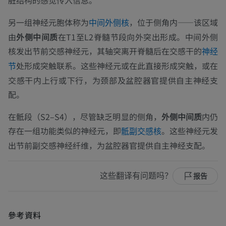
脏结构的感觉传入信息。
另一组神经元胞体称为
，位于侧角内——该区域
中间外侧核
由
外侧中间质
在T1至L2脊髓节段向外突出形成。中间外侧
核发出节前交感神经元，其轴突离开脊髓后在交感干的
神经
处形成突触联系。这些神经元或在此直接形成突触，或在
节
交感干内上行或下行，为颈部及盆腔器官提供自主神经支
配。
在骶段（S2–S4），尽管缺乏明显的侧角，
外侧中间质
内仍
存在一组功能类似的神经元，即
。这些神经元发
骶副交感核
出节前副交感神经纤维，为盆腔器官提供自主神经支配。
这些翻译有问题吗？
报告
參考資料