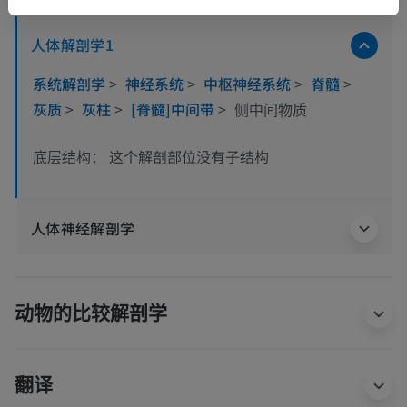
人体解剖学1
系统解剖学
>
神经系统
>
中枢神经系统
>
脊髓
>
灰质
>
灰柱
>
[脊髓]中间带
>
侧中间物质
这个解剖部位没有子结构
底层结构：
人体神经解剖学
动物的比较解剖学
翻译