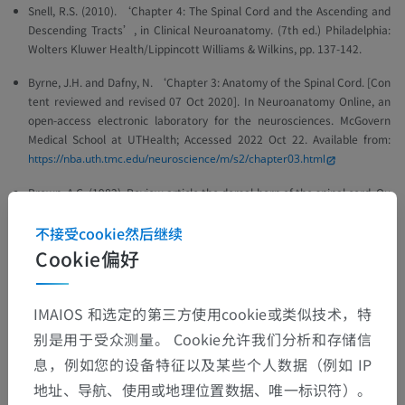
Snell, R.S. (2010). ‘Chapter 4: The Spinal Cord and the Ascending and
Descending Tracts’, in
Clinical Neuroanatomy
. (7th ed.) Philadelphia:
Wolters Kluwer Health/Lippincott Williams & Wilkins, pp. 137-142.
Byrne, J.H. and Dafny, N. ‘Chapter 3: Anatomy of the Spinal Cord. [Con
tent reviewed and revised 07 Oct 2020].
In Neuroanatomy Online, an
open-access electronic laboratory for the neurosciences. McGovern
Medical School at UTHealth
; Accessed 2022 Oct 22. Available from:
https://nba.uth.tmc.edu/neuroscience/m/s2/chapter03.html
Brown, A.G. (1982). Review article the dorsal horn of the spinal cord. Qu
arterly Journal of Experimental Physiology: Translation and Integration,
不接受cookie然后继续
67(2), pp.193-212.
https://doi.org/10.1113/expphysiol.1982.sp002630
Cookie偏好
Ganapathy, M.K., Reddy, V. and Tadi, P. Neuroanatomy, Spinal Cord Mor
phology. [Updated 2021 Oct 30].
In: StatPearls [Internet].
Treasure Isla
nd (FL): StatPearls Publishing; 2022 Jan-. Available from:
IMAIOS 和选定的第三方使用cookie或类似技术，特
https://www.ncbi.nlm.nih.gov/books/NBK545206/
别是用于受众测量。 Cookie允许我们分析和存储信
YousufDar, M. 2015. Neuroanatomical structures of spinal cord–A revie
息，例如您的设备特征以及某些个人数据（例如 IP
w. International Journal of Livestock Research. 5(7), pp. 11-23.
地址、导航、使用或地理位置数据、唯一标识符）。
https://doi.org/10.1113/expphysiol.1982.sp002630