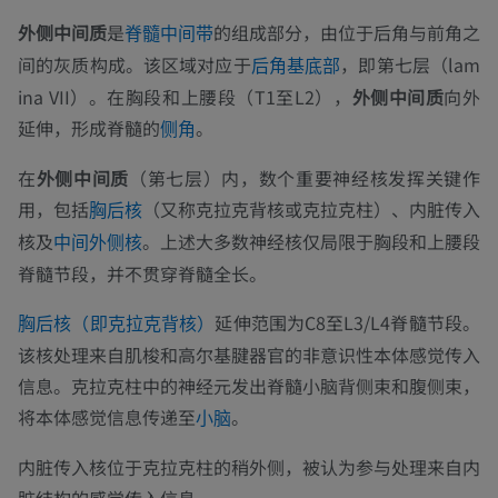
外侧中间质
是
的组成部分，由位于后角与前角之
脊髓中间带
间的灰质构成。该区域对应于
，即第七层（lam
后角基底部
ina VII）。在胸段和上腰段（T1至L2），
外侧中间质
向外
延伸，形成脊髓的
。
侧角
在
外侧中间质
（第七层）内，数个重要神经核发挥关键作
用，包括
（又称克拉克背核或克拉克柱）、内脏传入
胸后核
核及
。上述大多数神经核仅局限于胸段和上腰段
中间外侧核
脊髓节段，并不贯穿脊髓全长。
延伸范围为C8至L3/L4脊髓节段。
胸后核（即克拉克背核）
该核处理来自肌梭和高尔基腱器官的非意识性本体感觉传入
信息。克拉克柱中的神经元发出脊髓小脑背侧束和腹侧束，
将本体感觉信息传递至
。
小脑
内脏传入核位于克拉克柱的稍外侧，被认为参与处理来自内